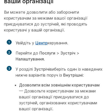
вашій організації
Ви можете дозволити або заборонити
користувачам за межами вашої організації
приєднуватися до зустрічей, які проводять
користувачі у вашій організації.
1
Увійдіть у
Центр
керування.
2
Перейти до
Послуги
>
Зустріч
>
Налаштування
.
3
У розділі
Зустрічі
виберіть один із наведених
нижче варіантів поруч із
Внутрішні
:
Дозволити всім зовнішнім користувачам
— Дозвольте користувачам за межами
вашої організації приєднуватися до
зустрічей, організованих користувачами
вашої організації.