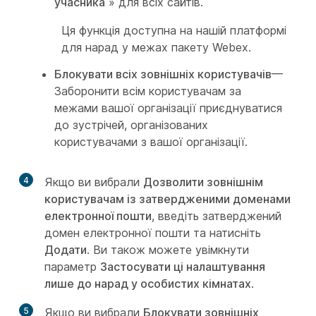
учасника
» для всіх сайтів.
Ця функція доступна на нашій платформі
для нарад у межах пакету Webex.
Блокувати всіх зовнішніх користувачів
—
Заборонити всім користувачам за
межами вашої організації приєднуватися
до зустрічей, організованих
користувачами з вашої організації.
4
Якщо ви вибрали
Дозволити зовнішнім
користувачам із затвердженими доменами
електронної пошти
, введіть затверджений
домен електронної пошти та натисніть
Додати
. Ви також можете увімкнути
параметр
Застосувати ці налаштування
лише до нарад у особистих кімнатах
.
5
Якщо ви вибрали
Блокувати зовнішніх