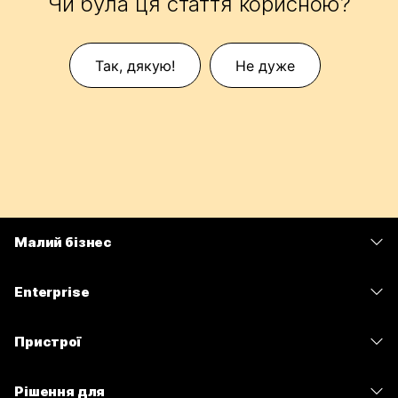
Чи була ця стаття корисною?
Так, дякую!
Не дуже
Малий бізнес
Тарифи
Enterprise
Програма Webex
Webex Suite
Пристрої
Наради
Calling
Гарнітури
Calling
Рішення для
Наради