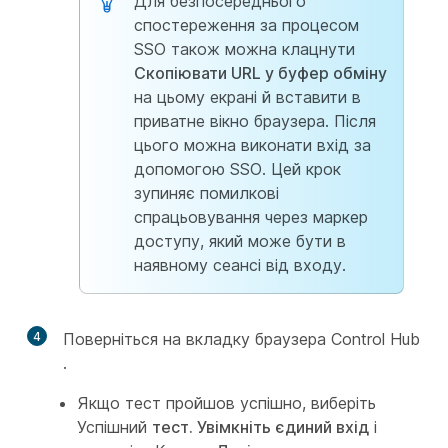
Для безпосереднього
спостереження за процесом
SSO також можна клацнути
Скопіювати URL у буфер обміну
на цьому екрані й вставити в
приватне вікно браузера. Після
цього можна виконати вхід за
допомогою SSO. Цей крок
зупиняє помилкові
спрацьовування через маркер
доступу, який може бути в
наявному сеансі від входу.
4
Поверніться на вкладку браузера Control Hub
.
Якщо тест пройшов успішно, виберіть
Успішний
тест. Увімкніть єдиний вхід
і