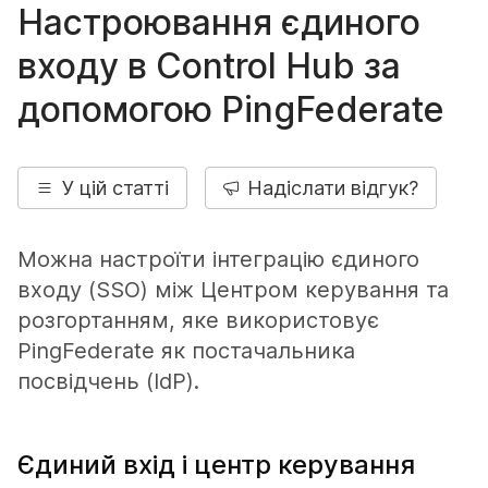
Настроювання єдиного
входу в Control Hub за
допомогою PingFederate
У цій статті
Надіслати відгук?
Можна настроїти інтеграцію єдиного
входу (SSO) між Центром керування та
розгортанням, яке використовує
PingFederate як постачальника
посвідчень (IdP).
Єдиний вхід і центр керування