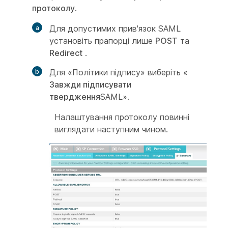
протоколу
.
Для допустимих прив'язок SAML
установіть прапорці лише
POST
та
Redirect
.
Для «Політики підпису» виберіть «
Завжди підписувати
твердження
SAML».
Налаштування протоколу повинні
виглядати наступним чином.