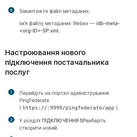
6
Завантажте файл метаданих.
Ім'я файлу метаданих Webex —
idb-meta-
<org-ID>-SP.xml
.
Настроювання нового
підключення постачальника
послуг
1
Перейдіть на портал адміністрування
PingFederate
(
).
https://:9999/pingfederate/app
2
У розділі
ПІДКЛЮЧЕННЯ SP
виберіть
створити новий.