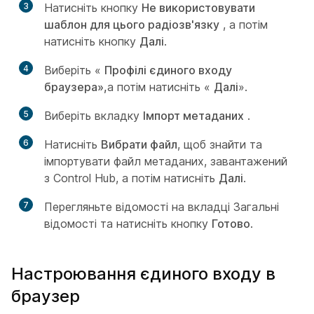
3
Натисніть кнопку
Не використовувати
шаблон для цього радіозв'язку
, а потім
натисніть кнопку
Далі
.
4
Виберіть «
Профілі єдиного входу
браузера»,
а потім натисніть «
Далі
».
5
Виберіть вкладку
Імпорт метаданих
.
6
Натисніть
Вибрати файл
, щоб знайти та
імпортувати файл метаданих, завантажений
з Control Hub, а потім натисніть
Далі
.
7
Перегляньте відомості на вкладці Загальні
відомості та натисніть кнопку
Готово
.
Настроювання єдиного входу в
браузер