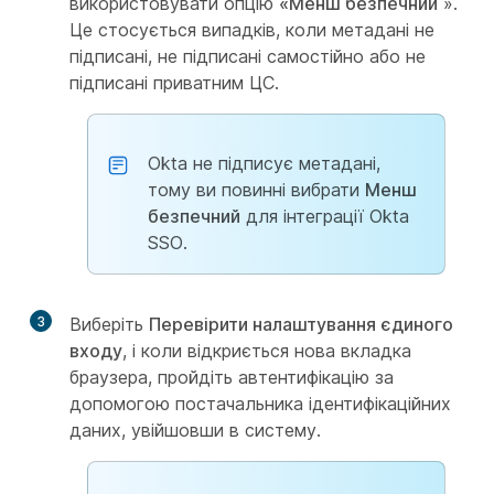
використовувати опцію
«Менш безпечний
».
Це стосується випадків, коли метадані не
підписані, не підписані самостійно або не
підписані приватним ЦС.
Okta не підписує метадані,
тому ви повинні вибрати
Менш
безпечний
для інтеграції Okta
SSO.
3
Виберіть
Перевірити налаштування єдиного
входу
, і коли відкриється нова вкладка
браузера, пройдіть автентифікацію за
допомогою постачальника ідентифікаційних
даних, увійшовши в систему.