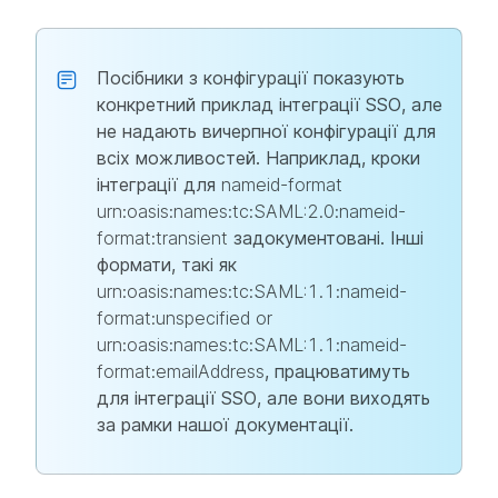
Посібники з конфігурації показують
конкретний приклад інтеграції SSO, але
не надають вичерпної конфігурації для
всіх можливостей. Наприклад, кроки
інтеграції для
nameid-format
urn:oasis:names:tc:SAML:2.0:nameid-
format:transient
задокументовані. Інші
формати, такі як
urn:oasis:names:tc:SAML:1.1:nameid-
format:unspecified or
urn:oasis:names:tc:SAML:1.1:nameid-
format:emailAddress
, працюватимуть
для інтеграції SSO, але вони виходять
за рамки нашої документації.