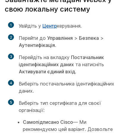
свою локальну систему
1
Увійдіть у
Центр
керування.
2
Перейти до
Управління
>
Безпека
>
Аутентифікація
.
3
Перейдіть на вкладку
Постачальник
ідентифікаційних даних
та натисніть
Активувати єдиний вхід
.
4
Виберіть постачальника ідентифікаційних
даних.
5
Виберіть тип сертифіката для своєї
організації:
Самопідписано Cisco
— Ми
рекомендуємо цей варіант. Дозвольте