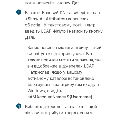
потім натисніть кнопку
Далі
.
Вкажіть Базовий
DN
та виберіть клас
<Show All Attributes>
кореневих
об'єктів . У текстовому полі Фільтр
введіть LDAP-фільтр і натисніть кнопку
Далі
.
Запис повинен містити атрибут, який
ви очікуєте від користувача. Він
також повинен містити значення, яке
він відображає в джерелах LDAP.
Наприклад, якщо у вашому
активному каталозі встановлено
фільтрування за атрибутом входу в
Windows, введіть
sAMAccountName=${Username}
.
Виберіть джерело та значення, щоб
зіставити атрибути твердження з