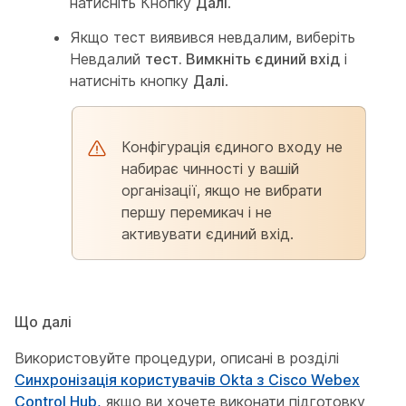
натисніть Кнопку
Далі
.
Якщо тест виявився невдалим, виберіть
Невдалий
тест. Вимкніть єдиний вхід
і
натисніть кнопку
Далі
.
Конфігурація єдиного входу не
набирає чинності у вашій
організації, якщо не вибрати
першу перемикач і не
активувати єдиний вхід.
Що далі
Використовуйте процедури, описані в розділі
Синхронізація користувачів Okta з Cisco Webex
Control Hub,
якщо ви хочете виконати підготовку