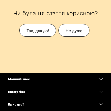
Чи була ця стаття корисною?
Так, дякую!
Не дуже
Малий бізнес
Тарифи
Enterprise
Програма Webex
Webex Suite
Пристрої
Наради
Calling