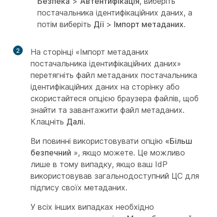
Безпека
>
Автентифікація
, виберіть
постачальника ідентифікаційних даних, а
потім виберіть
Дії
>
Імпорт метаданих
.
2
На сторінці «Імпорт метаданих
постачальника ідентифікаційних даних»
перетягніть файл метаданих постачальника
ідентифікаційних даних на сторінку або
скористайтеся опцією браузера файлів, щоб
знайти та завантажити файл метаданих.
Клацніть
Далі
.
Ви повинні використовувати опцію
«Більш
безпечний
», якщо можете. Це можливо
лише в тому випадку, якщо ваш IdP
використовував загальнодоступний ЦС для
підпису своїх метаданих.
У всіх інших випадках необхідно