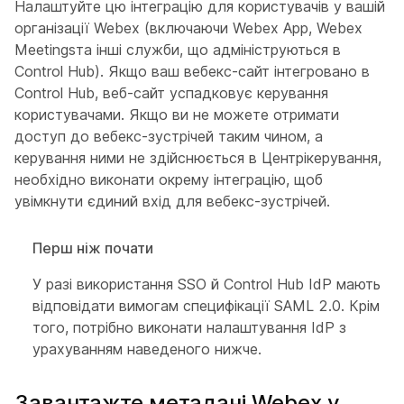
Налаштуйте цю інтеграцію для користувачів у вашій
організації Webex (включаючи Webex App, Webex
Meetingsта інші служби, що адмініструються в
Control Hub). Якщо ваш вебекс-сайт інтегровано в
Control Hub, веб-сайт успадковує керування
користувачами. Якщо ви не можете отримати
доступ до вебекс-зустрічей таким чином, а
керування ними не здійснюється в Центрікерування,
необхідно виконати окрему інтеграцію, щоб
увімкнути єдиний вхід для вебекс-зустрічей.
Перш ніж почати
У разі використання SSO й Control Hub IdP мають
відповідати вимогам специфікації SAML 2.0. Крім
того, потрібно виконати налаштування IdP з
урахуванням наведеного нижче.
Завантажте метадані Webex у