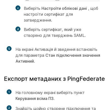
Виберіть
Настроїти облікові дані
, щоб
настроїти сертифікат для
затвердження.
Виберіть сертифікат, який уже
створено для тверджень SAML.
5
На екрані Активація й зведення встановіть
для параметра
Стан
підключення значення
Активний
.
Експорт метаданих з PingFederate
1
На головному екрані виберіть пункт
Керування всіма ПЗ
.
2
Знайдіть щойно створене підключення та