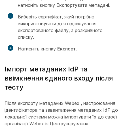
натисніть кнопку
Експортувати метадані
.
3
Виберіть сертифікат, який потрібно
використовувати для підписування
експортованого файлу, з розкривного
списку.
4
Натисніть кнопку
Експорт
.
Імпорт метаданих IdP та
ввімкнення єдиного входу після
тесту
Після експорту метаданих Webex , настроювання
ідентифікатора та завантаження метаданих IdP до
локальної системи можна імпортувати їх до своєї
організації Webex із Центрукерування.