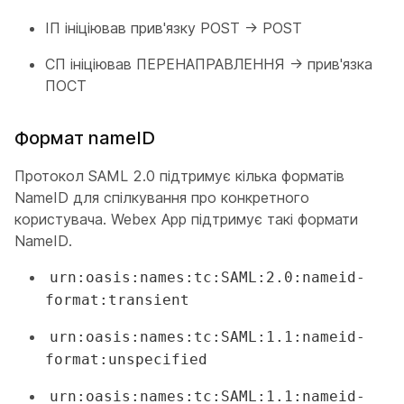
ІП ініціював прив'язку POST -> POST
СП ініціював ПЕРЕНАПРАВЛЕННЯ -> прив'язка
ПОСТ
Формат nameID
Протокол SAML 2.0 підтримує кілька форматів
NameID для спілкування про конкретного
користувача. Webex App підтримує такі формати
NameID.
urn:oasis:names:tc:SAML:2.0:nameid-
format:transient
urn:oasis:names:tc:SAML:1.1:nameid-
format:unspecified
urn:oasis:names:tc:SAML:1.1:nameid-