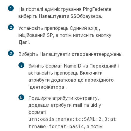
1
На порталі адміністрування PingFederate
виберіть
Налаштувати SSO
браузера.
2
Установіть прапорець Єдиний вхід
,
ініційований SP, а потім натисніть кнопку
Далі
.
3
Виберіть Налаштувати
створення
тверджень.
Змініть формат NameID на
Перехідний
і
встановіть прапорець
Включити
атрибути додатково до перехідного
ідентифікатора
.
Розширте атрибути контракту,
додавши атрибути
mail
та
uid
у
форматі
urn:oasis:names:tc:SAML:2.0:at
, а потім
trname-format-basic