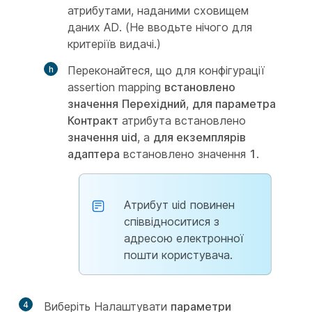
атрибутами, наданими сховищем
даних AD. (Не вводьте нічого для
критеріїв видачі.)
Переконайтеся, що для конфігурації
assertion mapping
встановлено
значення
Перехідний
,
для параметра
Контракт
атрибута встановлено
значення uid
, а
для екземплярів
адаптера
встановлено значення
1
.
Атрибут uid повинен
співвідноситися з
адресою електронної
пошти користувача.
4
Виберіть Налаштувати
параметри