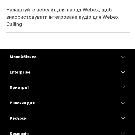
Налаштуйте вебсайт для нарад Webex, щоб
використовувати інтегроване аудіо для Webex
Calling
Малий бізнес
Тарифи
Enterprise
Програма Webex
Webex Suite
Пристрої
Наради
Calling
Гарнітури
Calling
Рішення для
Наради
Камери
Освітні заклади
Обмін повідомленнями
Обмін повідомленнями
Ресурси
Серія настільних пристроїв
Медичні установи
Спільний доступ до екрана
Завантаження
Slido
Серія Room
Компанія