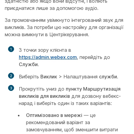
здатністю або якщо вони відсутні, і воліють
приєднатися лише за допомогою аудіо.
За промовчанням увімкнуто інтегрований звук для
викликів. За потреби цю настройку для організації
можна вимкнути в Центрікерування.
1
З точки зору клієнта в
https://admin.webex.com
, перейдіть до
Служби
.
2
Виберіть
Виклик
> Налаштування
служби
.
3
Прокрутіть униз до
пункту Маршрутизація
викликів для викликів
для дозвону вебекс-
нарад і виберіть один із таких варіантів:
Оптимізовано в мережі
— це
рекомендований варіант за
замовчуванням, щоб зменшити витрати