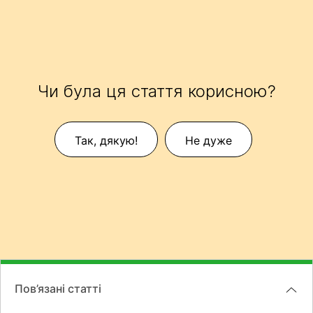
Чи була ця стаття корисною?
Так, дякую!
Не дуже
Пов’язані статті