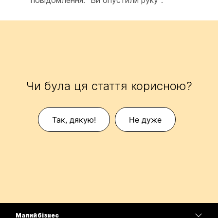
повідомлення: "Ви опустили руку".
Чи була ця стаття корисною?
Так, дякую!
Не дуже
Малий бізнес