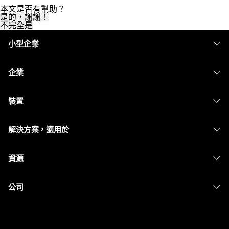
本文是否有幫助？
是的，謝謝！
不完全是
小型企業
定價
企業
Webex 應用程式
Webex Suite
裝置
Meetings
Calling
耳機
Calling
解決方案，適用於
Meetings
攝影機
Messaging
教育
Messaging
資源
Desk 系列
螢幕共用
醫療保健
Slido
下載
Room 系列
公司
政府
Webinars
加入測驗會議
Board 系列
Cisco
財務
Events
線上課程
電話系列
聯絡技術支援
運動與娛樂