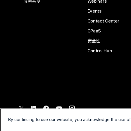
屏幕共享
Webinars
Events
Contact Center
CPaaS
安全性
Control Hub
©
2026
Cisco 和/或其附属公司。保留所有权利。
By continuing to use our website, you acknowledge the use of