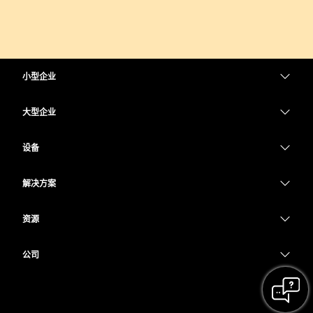
小型企业
定价
大型企业
Webex 应用程序
Webex Suite
设备
Meetings
Calling
头戴式耳机
Calling
解决方案
Meetings
摄像头
教育
消息传递
消息传递
资源
Desk 系列
医疗保健
屏幕共享
下载
Slido
Room 系列
公司
政府
加入测试会议
Webinars
Cisco
Board 系列
财务
在线课程
Events
联系技术支持
Phone 系列