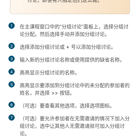
讨论，即使有人指定他们这么做。
1
在主
课程
窗口中的“分组讨论”面板上，选择
分组讨
论分配
。然后选择
手动
并添加分组讨论。
2
选择
添加分组讨论
或
+
号以添加分组讨论。
3
输入新的分组讨论名称或使用提供的缺省名称。
4
高亮显示分组讨论的名称。
5
高亮显示要添加到分组讨论中的
未分配
的参加者的
姓名，并选择
>>
按钮。
6
（可选）要查看其他选项，选择
选项
图标。
7
（可选）要允许参加者在无需邀请的情况下加入分
组讨论，选中
让其他人无需邀请就可加入分组讨
论
。