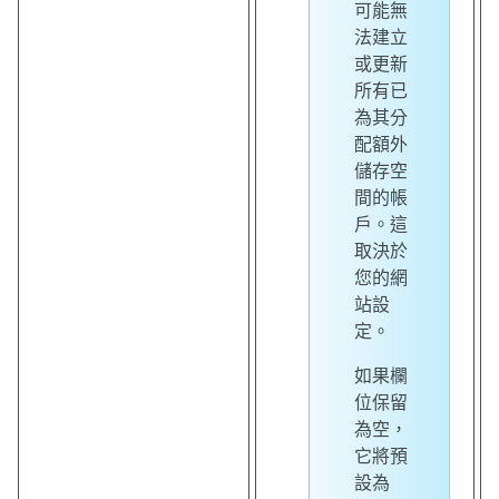
可能無
法建立
或更新
所有已
為其分
配額外
儲存空
間的帳
戶。這
取決於
您的網
站設
定。
如果欄
位保留
為空，
它將預
設為