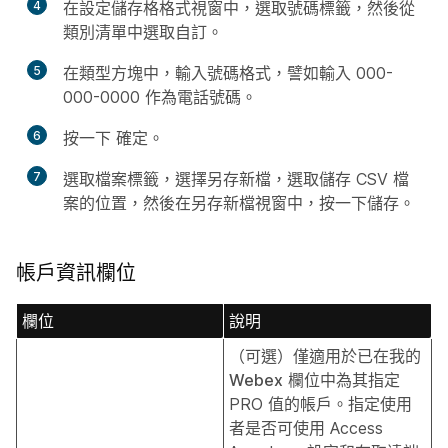
4
在
設定儲存格格式
視窗中，選取
號碼
標籤，然後從
類別清單中選取
自訂
。
5
在
類型
方塊中，輸入號碼格式，譬如輸入 000-
000-0000 作為電話號碼。
6
按一下
確定
。
7
選取
檔案
標籤，選擇
另存新檔
，選取儲存 CSV 檔
案的位置，然後在
另存新檔
視窗中，按一下
儲存
。
帳戶資訊欄位
欄位
說明
（可選）僅適用於已在
我的
Webex
欄位中為其指定
PRO 值的帳戶。指定使用
者是否可使用 Access