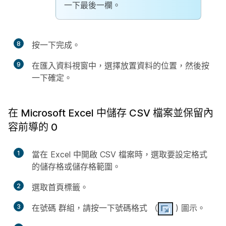
一下最後一欄。
8
按一下
完成
。
9
在
匯入資料
視窗中，選擇放置資料的位置，然後按
一下
確定
。
在 Microsoft Excel 中儲存 CSV 檔案並保留內
容前導的 0
1
當在 Excel 中開啟 CSV 檔案時，選取要設定格式
的儲存格或儲存格範圍。
2
選取
首頁
標籤。
3
在
號碼
群組，請按一下
號碼格式
（
) 圖示。