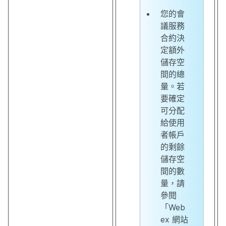
您的會
議服務
合約決
定額外
儲存空
間的總
量。若
要確定
可分配
給使用
者帳戶
的剩餘
儲存空
間的數
量，請
參閱
「Web
ex 網站