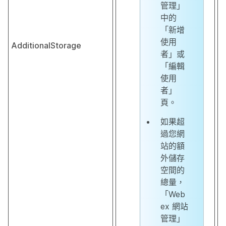
管理」
中的
「新增
使用
AdditionalStorage
者」或
「編輯
使用
者」
頁。
如果超
過您網
站的額
外儲存
空間的
總量，
「Web
ex 網站
管理」