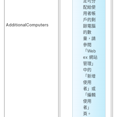
定可分
配給使
用者帳
戶的剩
AdditionalComputers
餘電腦
的數
量，請
參閱
「Web
ex 網站
管理」
中的
「新增
使用
者」或
「編輯
使用
者」
頁。