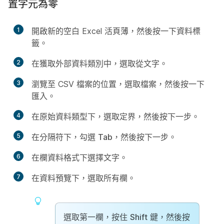
置字元為零
1
開啟新的空白 Excel 活頁薄，然後按一下
資料
標
籤。
2
在
獲取外部資料
類別中，選取
從文字
。
3
瀏覽至 CSV 檔案的位置，選取檔案，然後按一下
匯入
。
4
在
原始資料類型
下，選取
定界
，然後按
下一步
。
5
在
分隔符
下，勾選
Tab
，然後按
下一步
。
6
在
欄資料格式
下選擇
文字
。
7
在
資料預覽
下，選取所有欄。
選取第一欄，按住
Shift
鍵，然後按