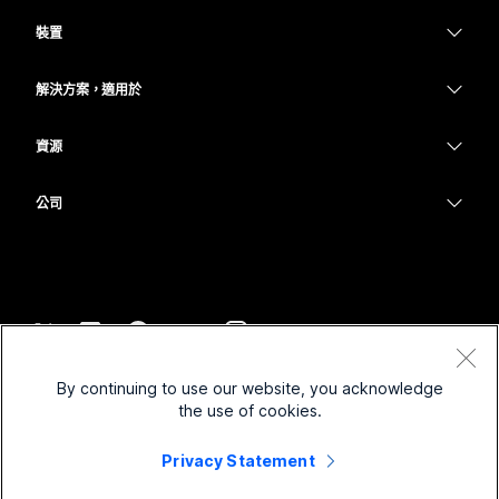
Webex 應用程式
Webex Suite
需要答案？
裝置
Meetings
Calling
提交問題
耳機
Calling
解決方案，適用於
Meetings
攝影機
教育
Messaging
Messaging
資源
Desk 系列
醫療保健
螢幕共用
下載
Slido
Room 系列
公司
政府
加入測驗會議
Webinars
Cisco
Board 系列
財務
線上課程
Events
聯絡技術支援
電話系列
運動與娛樂
整合
Contact Center
聯絡銷售人員
配件
前線
協助工具
CPaaS
條款和條件
Webex 部落格
By continuing to use our website, you acknowledge
非營利
隱私權聲明
包容性
安全性
the use of cookies.
Webex 思想領導力
Cookie
啟動
即時和隨選網路研討會
Control Hub
Privacy Statement
Webex Merch Store
商標
混合式工作
Webex 社群
©
2026
Cisco 和/或其子公司。保留所有權利。