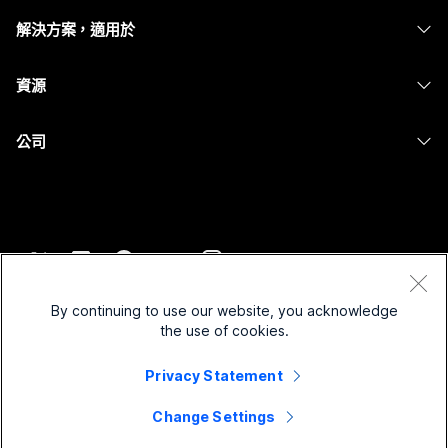
耳機
Calling
解決方案，適用於
Meetings
攝影機
Messaging
教育
Messaging
資源
Desk 系列
螢幕共用
醫療保健
Slido
下載
Room 系列
公司
政府
Webinars
加入測驗會議
Board 系列
Cisco
財務
Events
線上課程
電話系列
聯絡技術支援
運動與娛樂
Contact Center
整合
配件
聯絡銷售人員
前線
CPaaS
協助工具
條款和條件
Webex 部落格
非營利
安全性
By continuing to use our website, you acknowledge
包容性
隱私權聲明
the use of cookies.
Webex 思想領導力
啟動
Control Hub
Cookie
即時和隨選網路研討會
Webex Merch Store
Privacy Statement
商標
混合式工作
Webex 社群
©
2026
Cisco 和/或其子公司。保留所有權利。
職業
Change Settings
Webex 開發人員