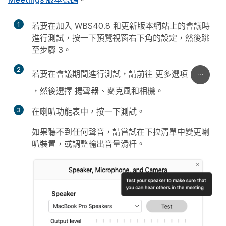
1
若要在加入 WBS40.8 和更新版本網站上的會議時
進行測試，按一下預覽視窗右下角的
設定
，然後跳
至
步驟 3
。
2
若要在會議期間進行測試，請前往
更多選項
，然後選擇
揚聲器、麥克風和相機
。
3
在
喇叭
功能表中，按一下
測試
。
如果聽不到任何聲音，請嘗試在下拉清單中變更喇
叭裝置，或調整
輸出音量
滑杆。