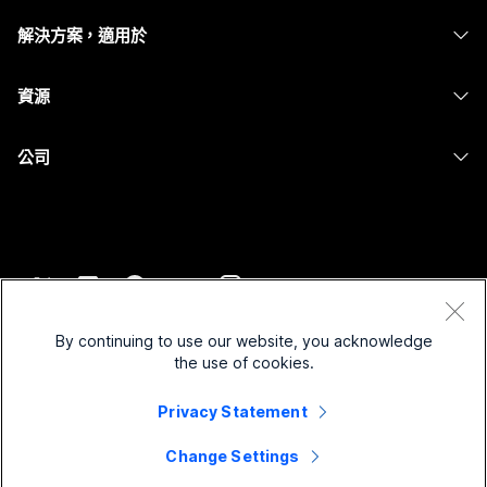
耳機
Calling
解決方案，適用於
Meetings
攝影機
Messaging
教育
Messaging
資源
Desk 系列
螢幕共用
醫療保健
Slido
下載
Room 系列
公司
政府
Webinars
加入測驗會議
Board 系列
Cisco
財務
Events
線上課程
電話系列
聯絡技術支援
運動與娛樂
Contact Center
整合
配件
聯絡銷售人員
前線
CPaaS
協助工具
條款和條件
Webex 部落格
非營利
安全性
By continuing to use our website, you acknowledge
包容性
隱私權聲明
the use of cookies.
Webex 思想領導力
啟動
Control Hub
Cookie
即時和隨選網路研討會
Webex Merch Store
Privacy Statement
商標
混合式工作
Webex 社群
©
2026
Cisco 和/或其子公司。保留所有權利。
職業
Change Settings
Webex 開發人員