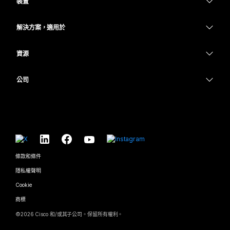
裝置
Meetings
Calling
耳機
Calling
解決方案，適用於
Meetings
攝影機
教育
Messaging
Messaging
資源
Desk 系列
醫療保健
螢幕共用
下載
Slido
Room 系列
公司
政府
加入測驗會議
Webinars
Cisco
Board 系列
財務
線上課程
Events
聯絡技術支援
電話系列
運動與娛樂
整合
Contact Center
聯絡銷售人員
配件
前線
協助工具
CPaaS
條款和條件
Webex 部落格
非營利
隱私權聲明
包容性
安全性
Webex 思想領導力
Cookie
啟動
即時和隨選網路研討會
Control Hub
Webex Merch Store
商標
混合式工作
Webex 社群
©
2026
Cisco 和/或其子公司。保留所有權利。
職業