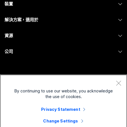
裝置
Meetings
Calling
耳機
Calling
解決方案，適用於
Meetings
攝影機
Messaging
教育
Messaging
資源
Desk 系列
螢幕共用
醫療保健
Slido
下載
Room 系列
公司
政府
Webinars
加入測驗會議
Board 系列
Cisco
財務
Events
線上課程
電話系列
聯絡技術支援
運動與娛樂
Contact Center
整合
配件
聯絡銷售人員
前線
CPaaS
By continuing to use our website, you acknowledge
協助工具
條款和條件
Webex 部落格
the use of cookies.
非營利
安全性
包容性
隱私權聲明
Webex 思想領導力
啟動
Privacy Statement
Control Hub
Cookie
即時和隨選網路研討會
Webex Merch Store
商標
混合式工作
Change Settings
Webex 社群
©
2026
Cisco 和/或其子公司。保留所有權利。