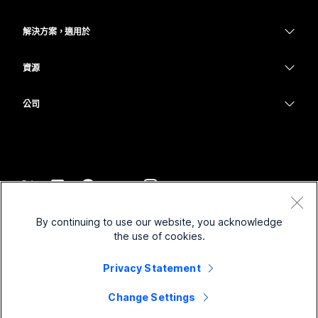
Meetings
Calling
耳機
Calling
解決方案，適用於
Meetings
攝影機
教育
Messaging
Messaging
資源
Desk 系列
醫療保健
螢幕共用
下載
Slido
Room 系列
公司
政府
加入測驗會議
Webinars
Cisco
Board 系列
財務
線上課程
Events
聯絡技術支援
電話系列
運動與娛樂
整合
Contact Center
聯絡銷售人員
配件
前線
協助工具
CPaaS
條款和條件
Webex 部落格
By continuing to use our website, you acknowledge
非營利
隱私權聲明
包容性
安全性
the use of cookies.
Webex 思想領導力
Cookie
啟動
即時和隨選網路研討會
Control Hub
Privacy Statement
Webex Merch Store
商標
混合式工作
Webex 社群
©
2026
Cisco 和/或其子公司。保留所有權利。
職業
Change Settings
Webex 開發人員