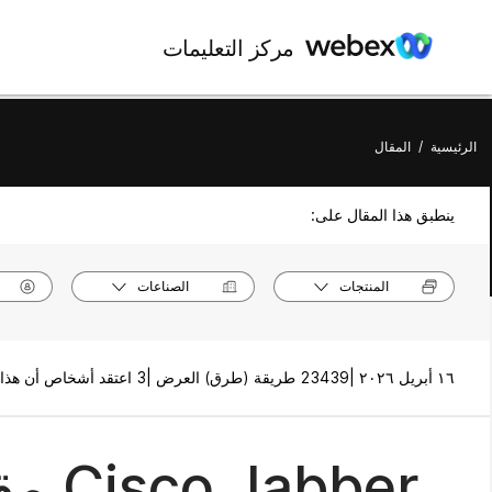
مركز التعليمات
الرئيسية
/
المقال
ينطبق هذا المقال على:
المنتجات
الصناعات
١٦ أبريل ٢٠٢٦ |
23439 طريقة (طرق) العرض |
3 اعتقد أشخاص أن هذا كان مفيدًا
Cisco Jabber مقالات المستخدم والإدارة