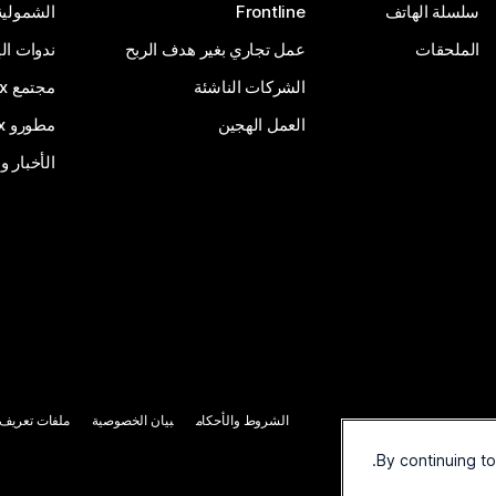
سلسلة الهاتف
Frontline
الشمولية
الملحقات
عمل تجاري بغير هدف الربح
ندوات ال
الشركات الناشئة
مجتمع Webex
العمل الهجين
مطورو Webex
الأخبار و
الشروط والأحكام
بيان الخصوصية
ملفات تعريف ا
By continuing t