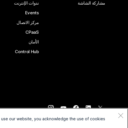
مشاركة الشاشة
ندوات الإنترنت
Events
مركز الاتصال
CPaaS
الأمان
Control Hub
©
2026
Cisco و/أو الشركات التابعة لها. جميع الحقوق محفوظة.
o use our website, you acknowledge the use of cookies.