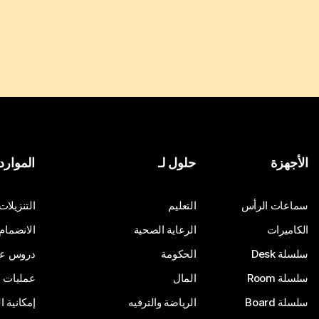
الأجهزة
حلول لـ
الموارد
سماعات الرأس
التعليم
التنزيلات
الكاميرات
الرعاية الصحية
الانضمام
سلسلة Desk
الحكومة
دروس على
سلسلة Room
المال
عمليات ا
سلسلة Board
الرياضة والترفيه
إمكانية 