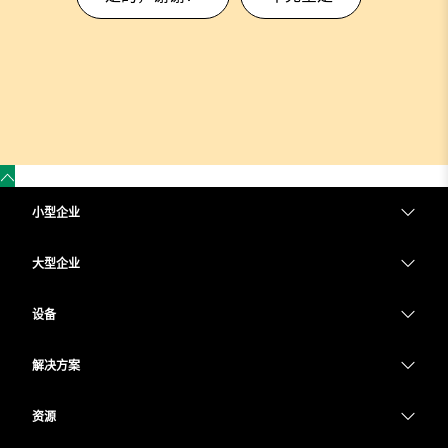
小型企业
定价
大型企业
Webex 应用程序
Webex Suite
设备
Meetings
Calling
头戴式耳机
Calling
解决方案
Meetings
摄像头
教育
消息传递
消息传递
资源
Desk 系列
医疗保健
屏幕共享