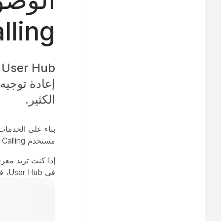
Calling في ub
b
إعادة توجيه
الكثير.
مستخدم Webex Calling بتسجيل الدخول إلى User Hub والوصول إلى مختلف خدمات الاتصال ذات الصلة.
في User Hub، فارجع إلى