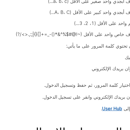
أبجدي واحد صغير على الأقل (a، b، c...)
أبجدي واحد كبير على الأقل (A، B، C...)
احد على الأقل (1، 2، 3...)
 خاص واحد على الأقل (~!@#$%^&*()-_=+[]{}|;:,.<>/?)
 تحتوي كلمة المرور على ما يأتي:
ك
ن بريدك الإلكتروني
اختيار كلمة المرور، ثم
حفظ
و
تسجيل الدخول
.
 بريدك الإلكتروني وانقر على
تسجيل الدخول
.
إلى
User Hub
.