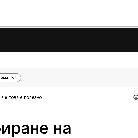
теми
, че това е полезно
иране на