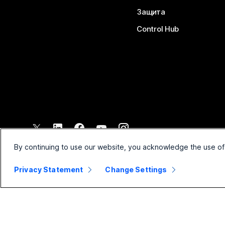
Защита
Control Hub
©
2026
Cisco и/или техните филиали. Всички права запазени.
By continuing to use our website, you acknowledge the use of
Privacy Statement
Change Settings