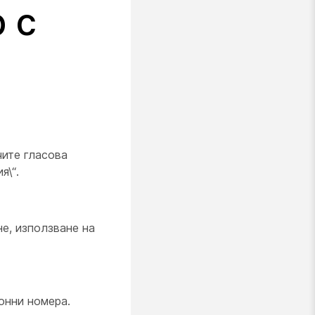
 с
ите гласова
я\“.
е, използване на
онни номера.