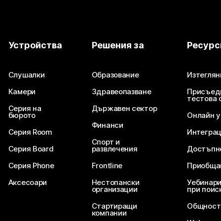
Устройства
Решения за
Ресурс
Слушалки
Образование
Изтеглян
Камери
Здравеопазване
Присъед
тестова 
Серия на
Държавен сектор
бюрото
Онлайн 
Финанси
Серия Room
Интегра
Спорт и
Серия Board
развлечения
Достъпн
Серия Phone
Frontline
Приобща
Аксесоари
Нестопански
Уебинари
организации
при поис
Стартиращи
Общност
компании