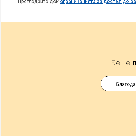
Прегледайте док
ограниченията за достъп до б
Беше л
Благода