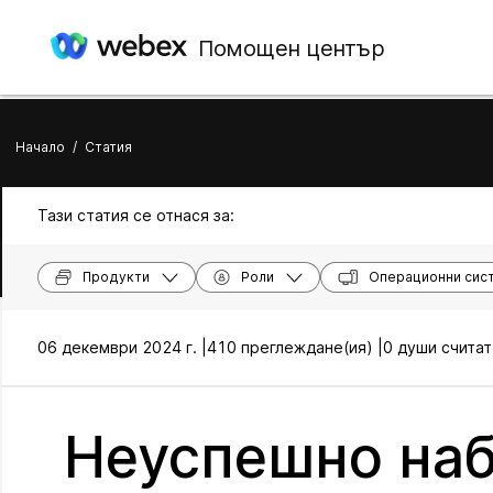
Помощен център
Начало
/
Статия
Тази статия се отнася за:
Продукти
Роли
Операционни сис
06 декември 2024 г. |
410 преглеждане(ия) |
0 души считат
Неуспешно наб