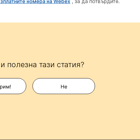
езплатните номера на Webex
, за да потвърдите.
и полезна тази статия?
рим!
Не