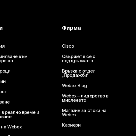
и
Фирма
ия
Cisco
иняване към
Свържете се с
среща
поддръжката
уроци
Връзка с отдел
„Продажби“
ции
Webex Blog
ост
Webex – лидерство в
мисленето
ване
Магазин за стоки на
 в реално време и
Webex
кване
Кариери
 на Webex