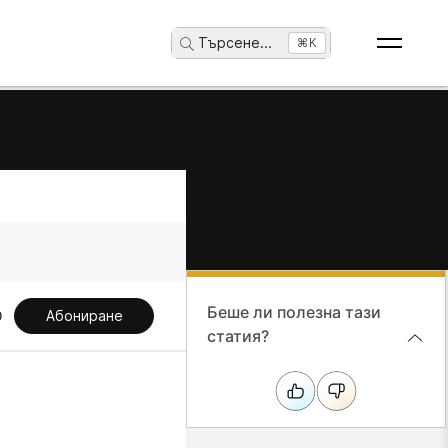
Търсене
...
⌘K
Беше ли полезна тази
Абониране
статия?