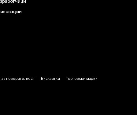
зработчици
 иновации
 за поверителност
Бисквитки
Търговски марки