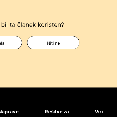
e bil ta članek koristen?
la!
Niti ne
Naprave
Rešitve za
Viri