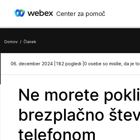
Center za pomoč
Domov
/
Članek
06. december 2024 |
182 pogledi |
0 osebe so mislile, da je to
Ne morete pokl
brezplačno štev
telefonom