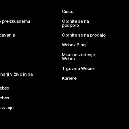
Cisco
se preizkusnemu
Obrnite se na
podporo
davanja
Obrnite se na prodajo
Webex Blog
Miselno vodenje
Webex
Trgovina Webex
narji v živo in na
Kariere
ebex
Webex
ovacije