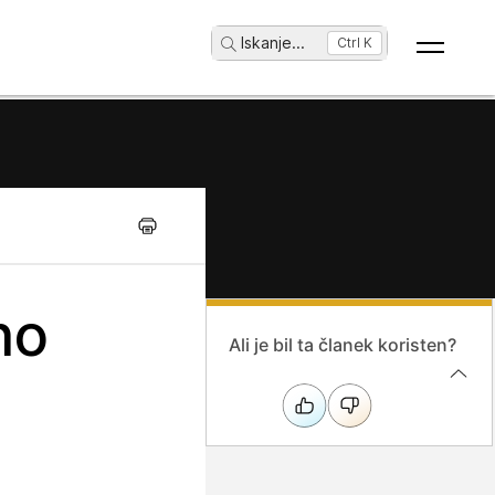
Iskanje
...
Ctrl K
no
Ali je bil ta članek koristen?