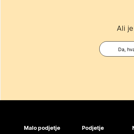
Ali j
Da, hva
Malo podjetje
Podjetje