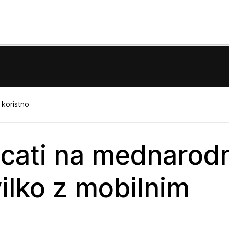
 koristno
icati na mednarod
ilko z mobilnim