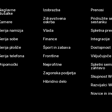
Naglavne
Izobrazba
Prenosi
slušalke
Zdravstvena
Pridružite 
Kamere
oskrba
sestanku
Serija namizja
Vlada
Spletna pre
Serija sobe
Finance
Integracije
Serija plošče
Šport in zabava
Dostopnost
Serija telefona
Frontline
Vključujoče
Pripomočki
Neprofitne
Spletni semi
zahtevo
Zagonska podjetja
Skupnost W
Hibridno delo
Razvijalci 
Novice in in