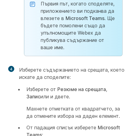
Първия път, когато споделяте,
приложението ви подканва да
влезете в
Microsoft Teams
. Ще
бъдете помолени също да
упълномощите Webex да
публикува съдържание от
ваше име.
4
Изберете съдържанието на срещата, което
искате да споделите:
Изберете от
Резюме на срещата
,
Запис
или и двете.
Махнете отметката от квадратчето, за
да отмените избора на даден елемент.
От падащия списък изберете
Microsoft
Teams
: