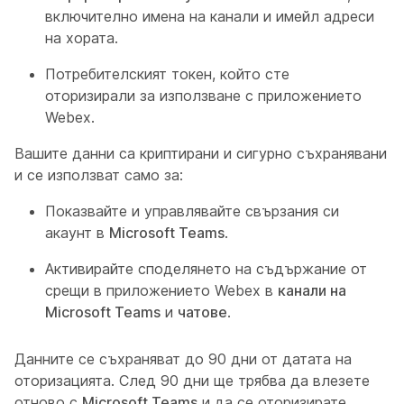
включително имена на канали и имейл адреси
на хората.
Потребителският токен, който сте
оторизирали за използване с приложението
Webex.
Вашите данни са криптирани и сигурно съхранявани
и се използват само за:
Показвайте и управлявайте свързания си
акаунт в
Microsoft Teams
.
Активирайте споделянето на съдържание от
срещи в приложението Webex в
канали на
Microsoft Teams
и
чатове
.
Данните се съхраняват до 90 дни от датата на
оторизацията. След 90 дни ще трябва да влезете
отново с
Microsoft Teams
и да се оторизирате