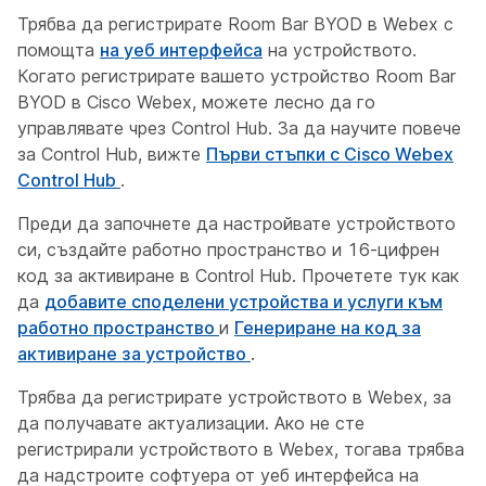
Трябва да регистрирате Room Bar BYOD в Webex с
помощта
на уеб интерфейса
на устройството.
Когато регистрирате вашето устройство Room Bar
BYOD в Cisco Webex, можете лесно да го
управлявате чрез Control Hub. За да научите повече
за Control Hub, вижте
Първи стъпки с Cisco Webex
Control Hub
.
Преди да започнете да настройвате устройството
си, създайте работно пространство и 16-цифрен
код за активиране в Control Hub. Прочетете тук как
да
добавите споделени устройства и услуги към
работно пространство
и
Генериране на код за
активиране за устройство
.
Трябва да регистрирате устройството в Webex, за
да получавате актуализации. Ако не сте
регистрирали устройството в Webex, тогава трябва
да надстроите софтуера от уеб интерфейса на