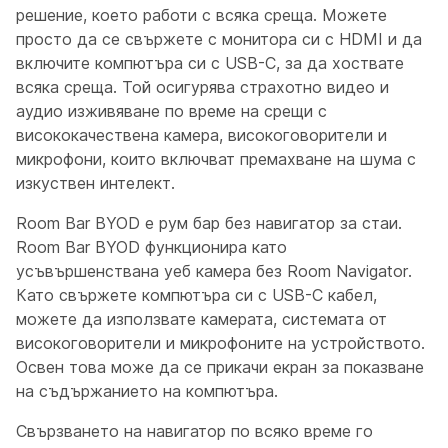
решение, което работи с всяка среща. Можете
просто да се свържете с монитора си с HDMI и да
включите компютъра си с USB-C, за да хоствате
всяка среща. Той осигурява страхотно видео и
аудио изживяване по време на срещи с
висококачествена камера, високоговорители и
микрофони, които включват премахване на шума с
изкуствен интелект.
Room Bar BYOD е рум бар без навигатор за стаи.
Room Bar BYOD функционира като
усъвършенствана уеб камера без Room Navigator.
Като свържете компютъра си с USB-C кабел,
можете да използвате камерата, системата от
високоговорители и микрофоните на устройството.
Освен това може да се прикачи екран за показване
на съдържанието на компютъра.
Свързването на навигатор по всяко време го