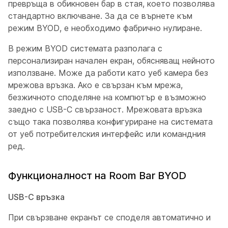
превръща в обикновен бар в стая, което позволява
стандартно включване. За да се върнете към
режим BYOD, е необходимо фабрично нулиране.
В режим BYOD системата разполага с
персонализиран начален екран, обясняващ нейното
използване. Може да работи като уеб камера без
мрежова връзка. Ако е свързан към мрежа,
безжичното споделяне на компютър е възможно
заедно с USB-C свързаност. Мрежовата връзка
също така позволява конфигуриране на системата
от уеб потребителския интерфейс или командния
ред.
Функционалност на Room Bar BYOD
USB-C връзка
При свързване екранът се споделя автоматично и