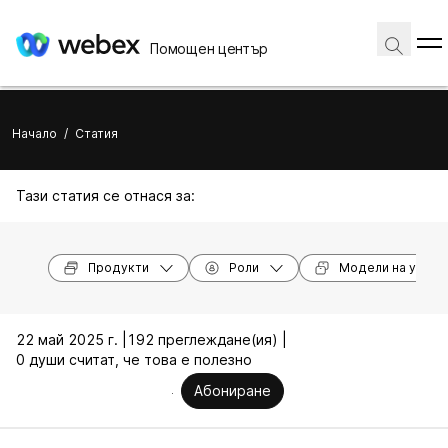
Помощен център
Начало
/
Статия
Тази статия се отнася за:
Продукти
Роли
Модели на устро
22 май 2025 г. |
192 преглеждане(ия) |
0 души считат, че това е полезно
Абониране