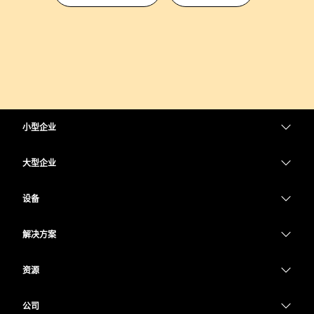
小型企业
定价
大型企业
Webex 应用程序
Webex Suite
设备
Meetings
Calling
头戴式耳机
Calling
解决方案
Meetings
摄像头
教育
消息传递
消息传递
资源
Desk 系列
医疗保健
屏幕共享
下载
Slido
Room 系列
公司
政府