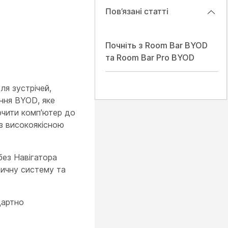
Пов’язані статті
Почніть з Room Bar BYOD
та Room Bar Pro BYOD
ля зустрічей,
ння BYOD, яке
ючити комп'ютер до
із високоякісною
без Навігатора
ичну систему та
дартно