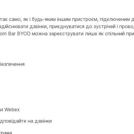
к само, як і будь-яким іншим пристроєм, підключеним д
дійснювати дзвінки, приєднуватися до зустрічей і прово
m Bar BYOD можна зареєструвати лише як спільний при
безпечення
ми Webex
дповідайте на дзвінки
крана