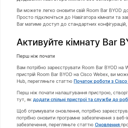
Ви можете легко оновити свій Room Bar BYOD до
Просто підключіться до Навігатора кімнати та 
Bar матиме доступ до стандартних конфігурацій,
Активуйте кімнату Bar 
Перш ніж почати
Вам потрібно зареєструвати Room Bar BYOD на
пристрій Room Bar BYOD на Cisco Webex, ви может
Hub, перегляньте статтю
Початок роботи з Cisco
Перш ніж почати налаштування пристрою, створіт
тут, як
додати спільні пристрої та служби до ро
Щоб отримувати оновлення, потрібно зареєструва
потрібно оновити програмне забезпечення з веб-
забезпечення, перегляньте статтю
Оновлення
пр