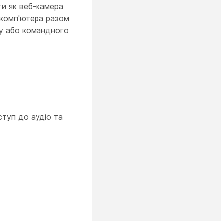
ти як веб-камера
 комп'ютера разом
су або командного
ступ до аудіо та