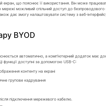
 екран, що пояснює її використання. Він може працюва
 до мережі можливий спільний доступ до безпроводового
також дає змогу налаштовувати систему з веб-інтерфей
бару BYOD
йснюється автоматично, а комп'ютерний додаток має до
Ці функції доступні за допомогою USB-C:
дображення контенту на екрані
ичне групове кадрування
після підключення мережевого кабелю.