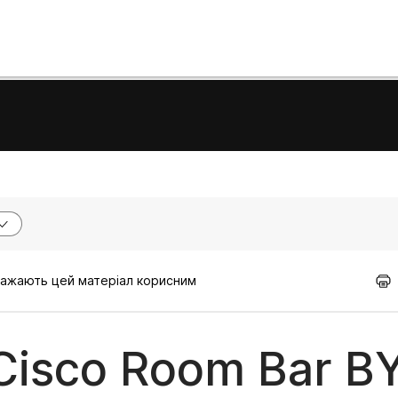
вважають цей матеріал корисним
 Cisco Room Bar 