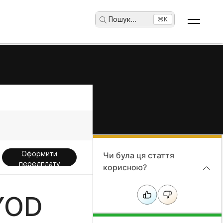
Пошук
...
⌘K
Оформити
Чи була ця стаття
передплату
корисною?
BYOD