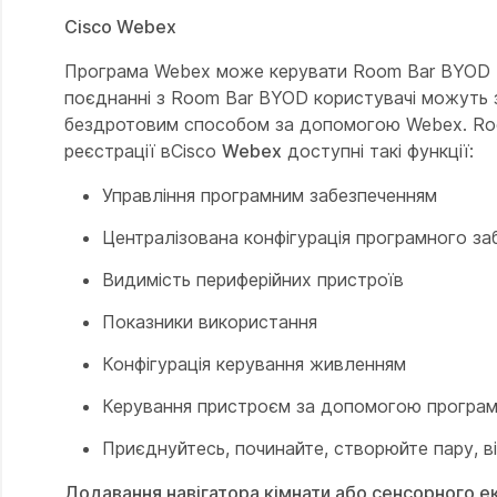
Cisco Webex
Програма Webex може керувати Room Bar BYOD та
поєднанні з Room Bar BYOD користувачі можуть з
бездротовим способом за допомогою Webex. Roo
реєстрації вCisco
Webex
доступні такі функції:
Управління програмним забезпеченням
Централізована конфігурація програмного за
Видимість периферійних пристроїв
Показники використання
Конфігурація керування живленням
Керування пристроєм за допомогою програ
Приєднуйтесь, починайте, створюйте пару, ві
Додавання навігатора кімнати або сенсорного е