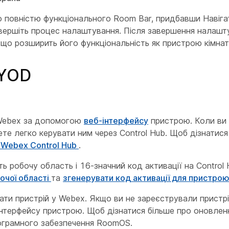
 повністю функціонального Room Bar, придбавши Навігат
завершіть процес налаштування. Після завершення налаш
 що розширить його функціональність як пристрою кімнат
BYOD
 Webex за допомогою
веб-інтерфейсу
пристрою. Коли ви 
е легко керувати ним через Control Hub. Щоб дізнатися 
 Webex Control Hub
.
ь робочу область і 16-значний код активації на Control
бочої області
та
згенерувати код активації для пристро
ти пристрій у Webex. Якщо ви не зареєстрували пристрі
інтерфейсу пристрою. Щоб дізнатися більше про оновле
ограмного забезпечення RoomOS.