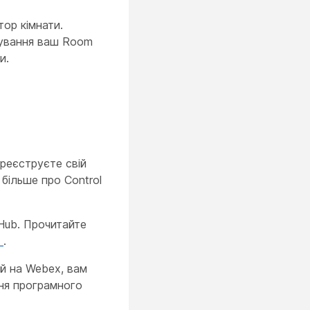
ор кімнати.
тування ваш Room
и.
реєструєте свій
більше про Control
 Hub. Прочитайте
ю
.
й на Webex, вам
ння програмного