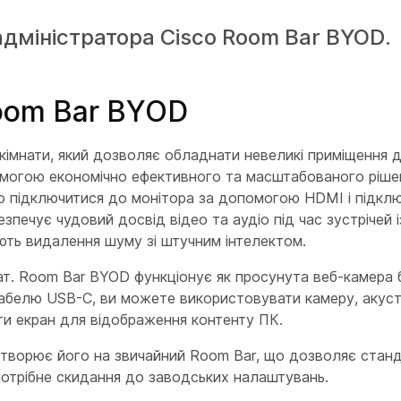
адміністратора Cisco Room Bar BYOD.
oom Bar BYOD
кімнати, який дозволяє обладнати невеликі приміщення д
омогою економічно ефективного та масштабованого ріше
о підключитися до монітора за допомогою HDMI і підкл
езпечує чудовий досвід відео та аудіо під час зустрічей 
ють видалення шуму зі штучним інтелектом.
ат. Room Bar BYOD функціонує як просунута веб-камера 
абелю USB-C, ви можете використовувати камеру, акуст
и екран для відображення контенту ПК.
етворює його на звичайний Room Bar, що дозволяє стан
отрібне скидання до заводських налаштувань.