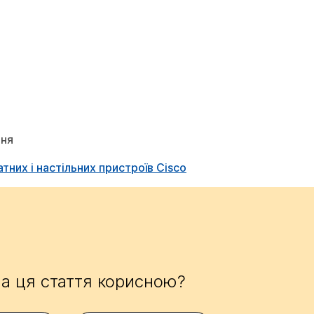
ння
тних і настільних пристроїв Cisco
а ця стаття корисною?