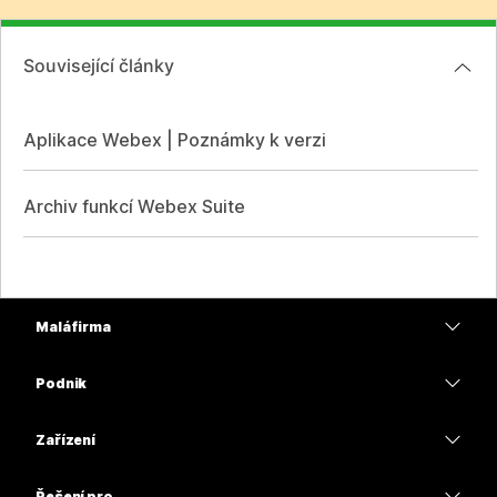
Související články
Aplikace Webex | Poznámky k verzi
Archiv funkcí Webex Suite
Malá firma
Ceny
Podnik
Aplikace Webex
Webex Suite
Zařízení
Schůzky
Calling
Náhlavní soupravy
Calling
Řešení pro