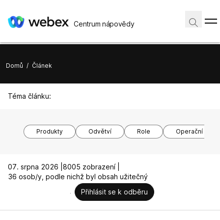
Centrum nápovědy
Domů
/
Článek
Téma článku:
Produkty
Odvětví
Role
Operační syst
07. srpna 2026 |
8005 zobrazení |
36 osob/y, podle nichž byl obsah užitečný
Přihlásit se k odběru