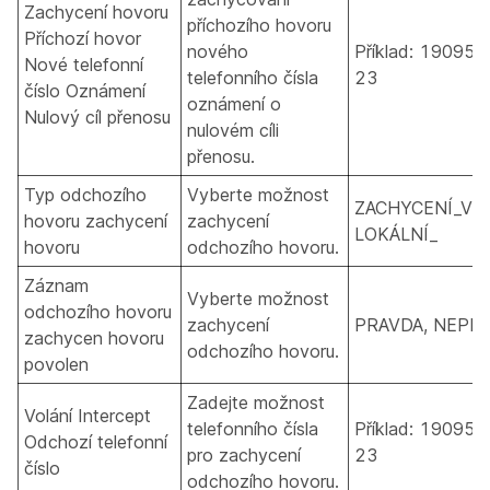
Zachycení hovoru
příchozího hovoru
Příchozí hovor
nového
Příklad: 190955
Nové telefonní
telefonního čísla
23
číslo Oznámení
oznámení o
Nulový cíl přenosu
nulovém cíli
přenosu.
Typ odchozího
Vyberte možnost
ZACHYCENÍ_VŠ
hovoru zachycení
zachycení
LOKÁLNÍ_
hovoru
odchozího hovoru.
Záznam
Vyberte možnost
odchozího hovoru
zachycení
PRAVDA, NEPR
zachycen hovoru
odchozího hovoru.
povolen
Zadejte možnost
Volání Intercept
telefonního čísla
Příklad: 190955
Odchozí telefonní
pro zachycení
23
číslo
odchozího hovoru.