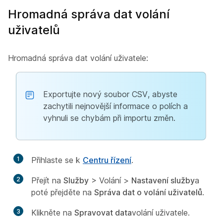
Hromadná správa dat volání
uživatelů
Hromadná správa dat volání uživatele:
Exportujte nový soubor CSV, abyste
zachytili nejnovější informace o polích a
vyhnuli se chybám při importu změn.
1
Přihlaste se k
Centru řízení
.
2
Přejít na
Služby
> Volání
>
Nastavení služby
a
poté přejděte na
Správa dat o volání uživatelů
.
3
Klikněte na
Spravovat data
volání uživatele.