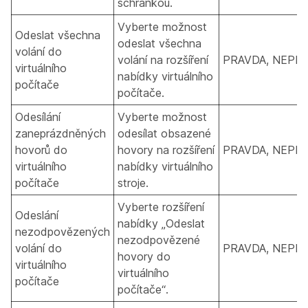
schránkou.
Vyberte možnost
Odeslat všechna
odeslat všechna
volání do
volání na rozšíření
PRAVDA, NEPR
virtuálního
nabídky virtuálního
počítače
počítače.
Odesílání
Vyberte možnost
zaneprázdněných
odesílat obsazené
hovorů do
hovory na rozšíření
PRAVDA, NEPR
virtuálního
nabídky virtuálního
počítače
stroje.
Vyberte rozšíření
Odeslání
nabídky „Odeslat
nezodpovězených
nezodpovězené
volání do
PRAVDA, NEPR
hovory do
virtuálního
virtuálního
počítače
počítače“.