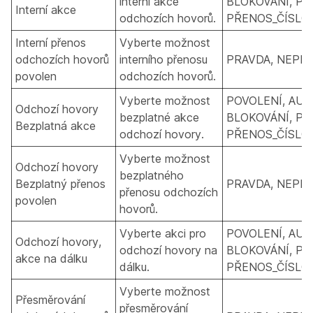
interní akce
BLOKOVÁNÍ, PŘ
Interní akce
odchozích hovorů.
PŘENOS_ČÍSLO_
Interní přenos
Vyberte možnost
odchozích hovorů
interního přenosu
PRAVDA, NEPR
povolen
odchozích hovorů.
Vyberte možnost
POVOLENÍ, AUT
Odchozí hovory
bezplatné akce
BLOKOVÁNÍ, PŘ
Bezplatná akce
odchozí hovory.
PŘENOS_ČÍSLO_
Vyberte možnost
Odchozí hovory
bezplatného
Bezplatný přenos
PRAVDA, NEPR
přenosu odchozích
povolen
hovorů.
Vyberte akci pro
POVOLENÍ, AUT
Odchozí hovory,
odchozí hovory na
BLOKOVÁNÍ, PŘ
akce na dálku
dálku.
PŘENOS_ČÍSLO_
Vyberte možnost
Přesměrování
přesměrování