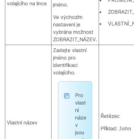
PŘÍJMENÍ_
volajícího na lince
jméno.
ZOBRAZIT_
Ve výchozím
VLASTNÍ_NÁ
nastavení je
vybrána možnost
ZOBRAZIT_NÁZEV.
Zadejte vlastní
jméno pro
identifikaci
volajícího.
Pro
vlast
ní
Řetězec
náze
Vlastní název
v
Příklad:
John D
jsou