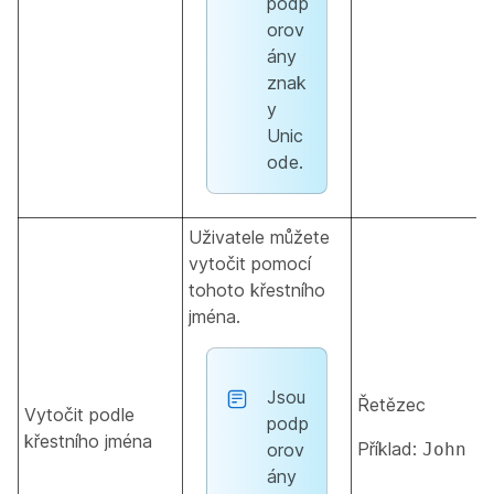
podp
orov
ány
znak
y
Unic
ode.
Uživatele můžete
vytočit pomocí
tohoto křestního
jména.
Jsou
Řetězec
Vytočit podle
podp
křestního jména
Příklad:
orov
John
ány