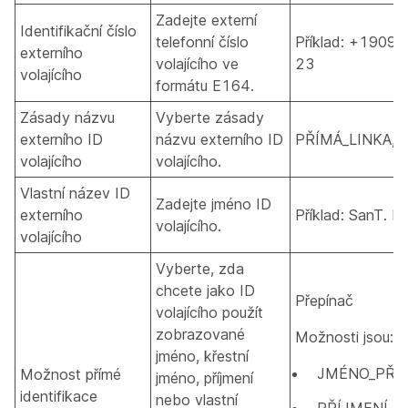
Zadejte externí
Identifikační číslo
telefonní číslo
Příklad: +19095
externího
volajícího ve
23
volajícího
formátu E164.
Zásady názvu
Vyberte zásady
externího ID
názvu externího ID
PŘÍMÁ_LINKA, L
volajícího
volajícího.
Vlastní název ID
Zadejte jméno ID
externího
Příklad: SanT. L
volajícího.
volajícího
Vyberte, zda
chcete jako ID
Přepínač
volajícího použít
zobrazované
Možnosti jsou:
jméno, křestní
JMÉNO_PŘÍ
Možnost přímé
jméno, příjmení
identifikace
nebo vlastní