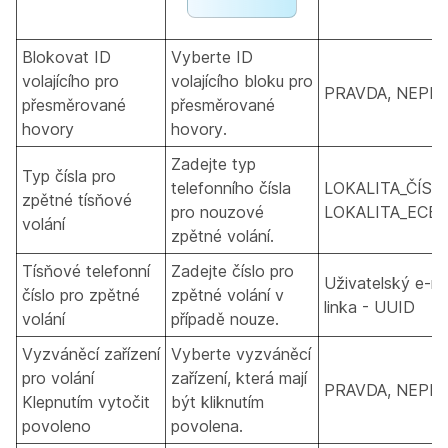
Blokovat ID
Vyberte ID
volajícího pro
volajícího bloku pro
PRAVDA, NEPR
přesměrované
přesměrované
hovory
hovory.
Zadejte typ
Typ čísla pro
telefonního čísla
LOKALITA_ČÍSL
zpětné tísňové
pro nouzové
LOKALITA_ECBN
volání
zpětné volání.
Tísňové telefonní
Zadejte číslo pro
Uživatelský e-mai
číslo pro zpětné
zpětné volání v
linka - UUID
volání
případě nouze.
Vyzváněcí zařízení
Vyberte vyzváněcí
pro volání
zařízení, která mají
PRAVDA, NEPR
Klepnutím vytočit
být kliknutím
povoleno
povolena.