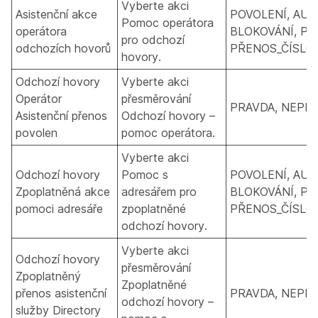
Vyberte akci
Asistenční akce
POVOLENÍ, AUT
Pomoc operátora
operátora
BLOKOVÁNÍ, PŘ
pro odchozí
odchozích hovorů
PŘENOS_ČÍSLO_
hovory.
Odchozí hovory
Vyberte akci
Operátor
přesměrování
PRAVDA, NEPR
Asistenční přenos
Odchozí hovory –
povolen
pomoc operátora.
Vyberte akci
Odchozí hovory
Pomoc s
POVOLENÍ, AUT
Zpoplatněná akce
adresářem pro
BLOKOVÁNÍ, PŘ
pomoci adresáře
zpoplatněné
PŘENOS_ČÍSLO_
odchozí hovory.
Vyberte akci
Odchozí hovory
přesměrování
Zpoplatněný
Zpoplatněné
přenos asistenční
PRAVDA, NEPR
odchozí hovory –
služby Directory