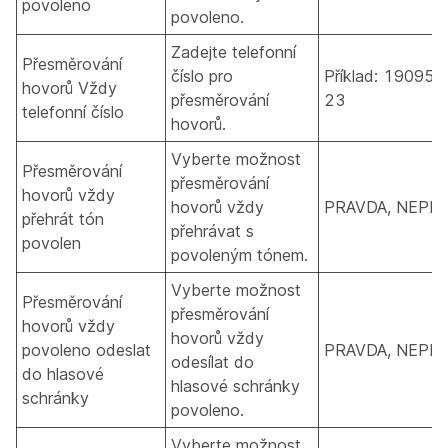
povoleno
povoleno.
Zadejte telefonní
Přesměrování
číslo pro
Příklad: 190955
hovorů Vždy
přesměrování
23
telefonní číslo
hovorů.
Vyberte možnost
Přesměrování
přesměrování
hovorů vždy
hovorů vždy
PRAVDA, NEPR
přehrát tón
přehrávat s
povolen
povoleným tónem.
Vyberte možnost
Přesměrování
přesměrování
hovorů vždy
hovorů vždy
povoleno odeslat
PRAVDA, NEPR
odesílat do
do hlasové
hlasové schránky
schránky
povoleno.
Vyberte možnost