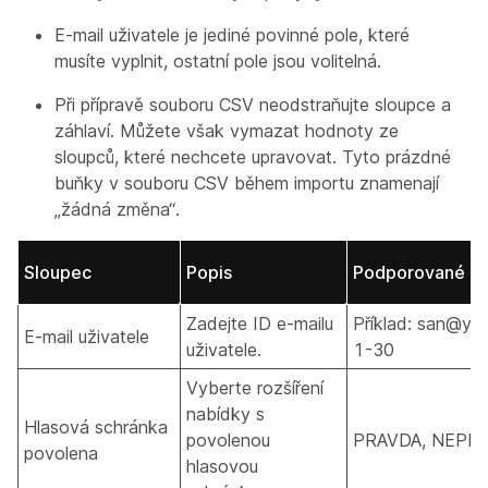
E-mail uživatele je jediné povinné pole, které
musíte vyplnit, ostatní pole jsou volitelná.
Při přípravě souboru CSV neodstraňujte sloupce a
záhlaví. Můžete však vymazat hodnoty ze
sloupců, které nechcete upravovat. Tyto prázdné
buňky v souboru CSV během importu znamenají
„žádná změna“.
Sloupec
Popis
Podporované h
Zadejte ID e-mailu
Příklad: san@ya
E-mail uživatele
uživatele.
1-30
Vyberte rozšíření
nabídky s
Hlasová schránka
povolenou
PRAVDA, NEPR
povolena
hlasovou