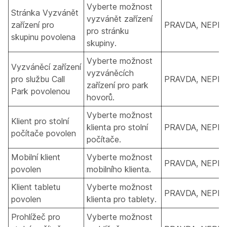
Vyberte možnost
Stránka Vyzvánět
vyzvánět zařízení
zařízení pro
PRAVDA, NEPR
pro stránku
skupinu povolena
skupiny.
Vyberte možnost
Vyzváněcí zařízení
vyzváněcích
pro službu Call
PRAVDA, NEPR
zařízení pro park
Park povolenou
hovorů.
Vyberte možnost
Klient pro stolní
klienta pro stolní
PRAVDA, NEPR
počítače povolen
počítače.
Mobilní klient
Vyberte možnost
PRAVDA, NEPR
povolen
mobilního klienta.
Klient tabletu
Vyberte možnost
PRAVDA, NEPR
povolen
klienta pro tablety.
Prohlížeč pro
Vyberte možnost