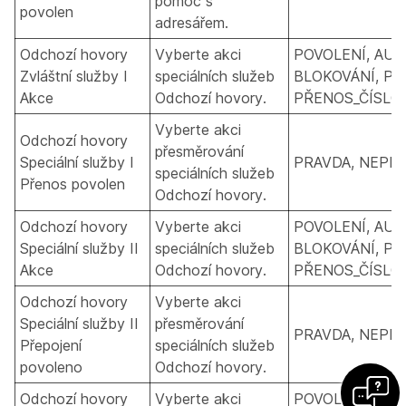
pomoc s
povolen
adresářem.
Odchozí hovory
Vyberte akci
POVOLENÍ, AUT
Zvláštní služby I
speciálních služeb
BLOKOVÁNÍ, PŘ
Akce
Odchozí hovory.
PŘENOS_ČÍSLO_
Vyberte akci
Odchozí hovory
přesměrování
Speciální služby I
PRAVDA, NEPR
speciálních služeb
Přenos povolen
Odchozí hovory.
Odchozí hovory
Vyberte akci
POVOLENÍ, AUT
Speciální služby II
speciálních služeb
BLOKOVÁNÍ, PŘ
Akce
Odchozí hovory.
PŘENOS_ČÍSLO_
Odchozí hovory
Vyberte akci
Speciální služby II
přesměrování
PRAVDA, NEPR
Přepojení
speciálních služeb
povoleno
Odchozí hovory.
Odchozí hovory
Vyberte akci
POVOLENÍ, AUT