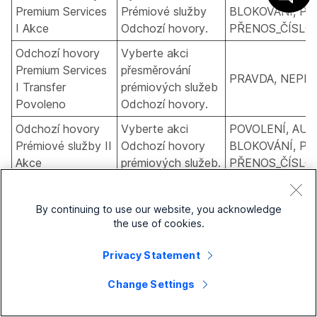
Premium Services
Prémiové služby
BLOKOVÁNÍ, PŘ
I Akce
Odchozí hovory.
PŘENOS_ČÍSLO_
Odchozí hovory
Vyberte akci
Premium Services
přesměrování
PRAVDA, NEPR
I Transfer
prémiových služeb
Povoleno
Odchozí hovory.
Odchozí hovory
Vyberte akci
POVOLENÍ, AUT
Prémiové služby II
Odchozí hovory
BLOKOVÁNÍ, PŘ
Akce
prémiových služeb.
PŘENOS_ČÍSLO_
Odchozí hovory
Vyberte akci
Prémiové služby II
přenosu odchozích
By continuing to use our website, you acknowledge
PRAVDA, NEPR
Přepojení
hovorů prémiových
the use of cookies.
povoleno
služeb.
Privacy Statement
Akce
Vyberte akci
autorizačního
Change Settings
autorizačního kódu
PŘIDAT, ODEBR
kódu odchozích
odchozích hovorů.
hovorů