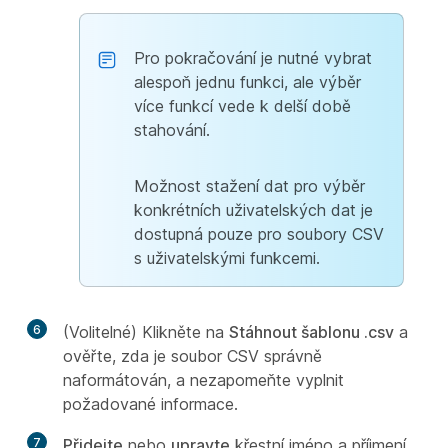
Pro pokračování je nutné vybrat
alespoň jednu funkci, ale výběr
více funkcí vede k delší době
stahování.
Možnost stažení dat pro výběr
konkrétních uživatelských dat je
dostupná pouze pro soubory CSV
s uživatelskými funkcemi.
6
(Volitelné) Klikněte na
Stáhnout šablonu .csv
a
ověřte, zda je soubor CSV správně
naformátován, a nezapomeňte vyplnit
požadované informace.
7
Přidejte
nebo
upravte
křestní jméno a příjmení,