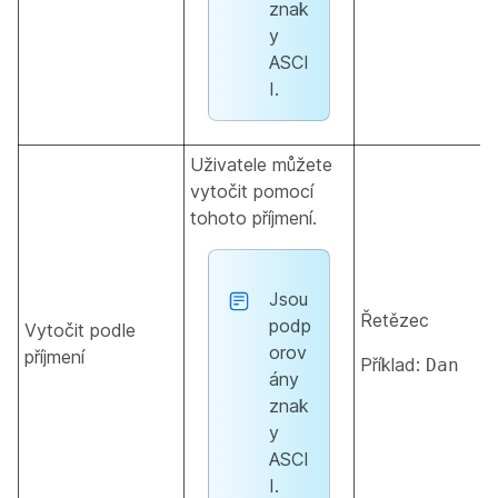
znak
y
ASCI
I.
Uživatele můžete
vytočit pomocí
tohoto příjmení.
Jsou
Řetězec
podp
Vytočit podle
orov
příjmení
Příklad:
Dan
ány
znak
y
ASCI
I.