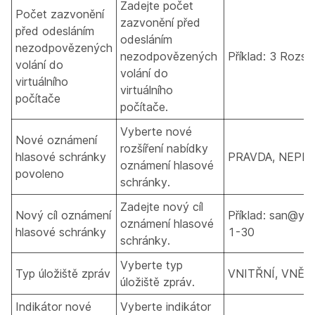
Zadejte počet
Počet zazvonění
zazvonění před
před odesláním
odesláním
nezodpovězených
nezodpovězených
Příklad: 3 Rozsa
volání do
volání do
virtuálního
virtuálního
počítače
počítače.
Vyberte nové
Nové oznámení
rozšíření nabídky
hlasové schránky
PRAVDA, NEPR
oznámení hlasové
povoleno
schránky.
Zadejte nový cíl
Nový cíl oznámení
Příklad: san@ya
oznámení hlasové
hlasové schránky
1-30
schránky.
Vyberte typ
Typ úložiště zpráv
VNITŘNÍ, VNĚJ
úložiště zpráv.
Indikátor nové
Vyberte indikátor