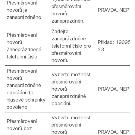
Přesměrování
přesměrování
hovorů je
PRAVDA, NEPR
hovorů
zaneprázdněno
zaneprázdněn.
Zadejte
Přesměrování
zaneprázdněné
hovorů
Příklad: 190955
telefonní číslo pro
Zaneprázdněné
23
přesměrování
telefonní číslo
hovorů.
Přesměrování
Vyberte možnost
hovorů
přesměrování
zaneprázdněné
hovorů
PRAVDA, NEPR
odesílání do
zaneprázdněné
hlasové schránky
odeslání.
povoleno
Vyberte možnost
Přesměrování
přesměrování
hovorů bez
hovorů
PRAVDA, NEPR