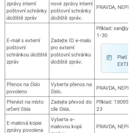
zprávy interní
nové zprávy interní
PRAVDA, NEPR
poštovní schránky
poštovní schránky
úložiště zpráv
úložiště zpráv.
Příklad: san@ya
1-30
E-mail s externí
Zadejte ID e-mailu
poštovní
pro externí
schránkou úložiště
poštovní schránku
Platí p
zpráv
úložiště zpráv.
EXTER
Přenos na číslo
Vyberte přenos na
PRAVDA, NEPR
povoleno
číslo.
Přenést na místo
Zadejte převod do
Příklad: 190955
určení čísla
cíle čísla.
23
Vyberte e-
E-mailová kopie
mailovou kopii
PRAVDA, NEPR
zprávy povolena