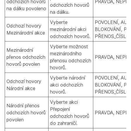
odchozích hovorů
PRAVDA, NEPR
odchozích hovorů
na dálku povoleno
na dálku.
Vyberte
POVOLENÍ, AUT
Odchozí hovory
mezinárodní akci
BLOKOVÁNÍ, PŘ
Mezinárodní akce
odchozích hovorů.
PŘENOS_ČÍSLO_
Vyberte možnost
Mezinárodní
mezinárodního
přenos odchozích
PRAVDA, NEPR
přenosu odchozích
hovorů povolen
hovorů.
Vyberte národní
POVOLENÍ, AUT
Odchozí hovory
akci odchozích
BLOKOVÁNÍ, PŘ
Národní akce
hovorů.
PŘENOS_ČÍSLO_
Vyberte akci
Národní přenos
Přepojení
odchozích hovorů
PRAVDA, NEPR
odchozích hovorů
povolen
do zahraničí.