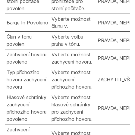
stolní počítače
prohlížeče pro
PRAVDA, NEPR
povolen
stolní počítače.
Vyberte možnost
Barge In Povoleno
PRAVDA, NEPR
člunu v.
Člun v tónu
Vyberte volbu
PRAVDA, NEPR
povolen
pruhu v tónu.
Zachycení hovoru
Vyberte možnost
PRAVDA, NEPR
povoleno
zachycení hovoru.
Typ příchozího
Vyberte možnost
hovoru zachycení
zachycení
ZACHYTIT_VŠE,
hovoru
příchozího hovoru.
Hlasové schránky
Vyberte možnost
zachycení
hlasové schránky
PRAVDA, NEPR
příchozího hovoru
pro zachycení
povoleno
příchozího hovoru.
Zachycení
Vyberte možnost