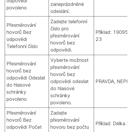
odpovědi
zaneprázdněné
povoleno
odeslání.
Zadejte telefonní
Přesměrování
číslo pro
hovorů Bez
Příklad: 190955
přesměrování
odpovědi
23
hovorů bez
Telefonní číslo
odpovědi.
Vyberte možnost
Přesměrování
přesměrování
hovorů bez
hovorů bez
odpovědi Odeslat
odpovědi odeslat
PRAVDA, NEPR
do hlasové
do hlasové
schránky
schránky
povoleno
povoleno.
Přesměrování
Zadejte
hovorů Bez
přesměrování
Příklad: Délka 
odpovědi Počet
hovoru bez počtu