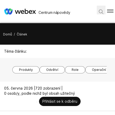
Centrum nápovědy
Domů
/
Článek
Téma článku:
Produkty
Odvětví
Role
Operační syst
05. června 2026 |
720 zobrazení |
0 osob/y, podle nichž byl obsah užitečný
Přihlásit se k odběru