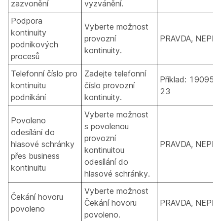
zazvonění
vyzvánění.
Podpora
Vyberte možnost
kontinuity
provozní
PRAVDA, NEPR
podnikových
kontinuity.
procesů
Telefonní číslo pro
Zadejte telefonní
Příklad: 190955
kontinuitu
číslo provozní
23
podnikání
kontinuity.
Vyberte možnost
Povoleno
s povolenou
odesílání do
provozní
hlasové schránky
PRAVDA, NEPR
kontinuitou
přes business
odesílání do
kontinuitu
hlasové schránky.
Vyberte možnost
Čekání hovoru
Čekání hovoru
PRAVDA, NEPR
povoleno
povoleno.