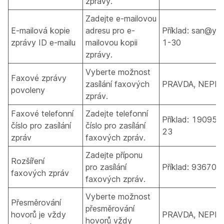
zprávy.
Zadejte e-mailovou
E-mailová kopie
adresu pro e-
Příklad: san@ya
zprávy ID e-mailu
mailovou kopii
1-30
zprávy.
Vyberte možnost
Faxové zprávy
zasílání faxových
PRAVDA, NEPR
povoleny
zpráv.
Faxové telefonní
Zadejte telefonní
Příklad: 190955
číslo pro zasílání
číslo pro zasílání
23
zpráv
faxových zpráv.
Zadejte příponu
Rozšíření
pro zasílání
Příklad: 93670. 
faxových zpráv
faxových zpráv.
Vyberte možnost
Přesměrování
přesměrování
hovorů je vždy
PRAVDA, NEPR
hovorů vždy