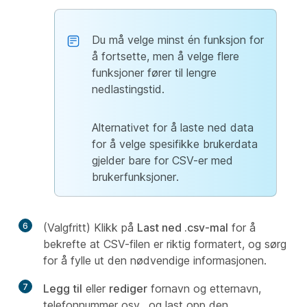
Du må velge minst én funksjon for
å fortsette, men å velge flere
funksjoner fører til lengre
nedlastingstid.
Alternativet for å laste ned data
for å velge spesifikke brukerdata
gjelder bare for CSV-er med
brukerfunksjoner.
6
(Valgfritt) Klikk på
Last ned .csv-mal
for å
bekrefte at CSV-filen er riktig formatert, og sørg
for å fylle ut den nødvendige informasjonen.
7
Legg til
eller
rediger
fornavn og etternavn,
telefonnummer osv., og last opp den