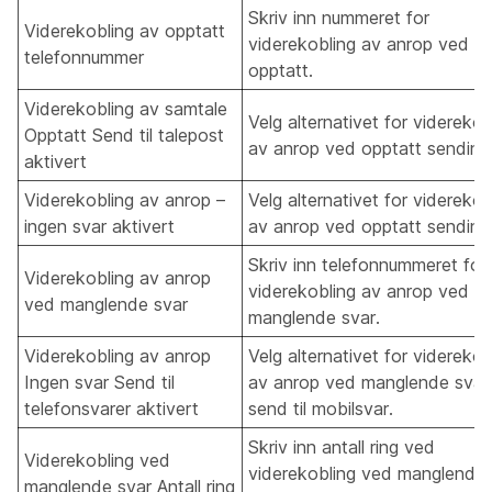
Skriv inn nummeret for
Viderekobling av opptatt
viderekobling av anrop ved
telefonnummer
opptatt.
Viderekobling av samtale
Velg alternativet for viderekob
Opptatt Send til talepost
av anrop ved opptatt sending
aktivert
Viderekobling av anrop –
Velg alternativet for viderekob
ingen svar aktivert
av anrop ved opptatt sending
Skriv inn telefonnummeret for
Viderekobling av anrop
viderekobling av anrop ved
ved manglende svar
manglende svar.
Viderekobling av anrop
Velg alternativet for viderekob
Ingen svar Send til
av anrop ved manglende svar
telefonsvarer aktivert
send til mobilsvar.
Skriv inn antall ring ved
Viderekobling ved
viderekobling ved manglende
manglende svar Antall ring