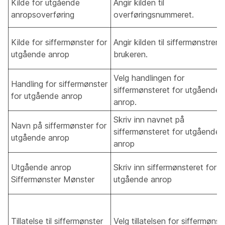
Kilde for utgående
Angir kilden til
anropsoverføring
overføringsnummeret.
Kilde for siffermønster for
Angir kilden til siffermønstrene
utgående anrop
brukeren.
Velg handlingen for
Handling for siffermønster
siffermønsteret for utgående
for utgående anrop
anrop.
Skriv inn navnet på
Navn på siffermønster for
siffermønsteret for utgående
utgående anrop
anrop
Utgående anrop
Skriv inn siffermønsteret for
Siffermønster Mønster
utgående anrop
Tillatelse til siffermønster
Velg tillatelsen for siffermønst