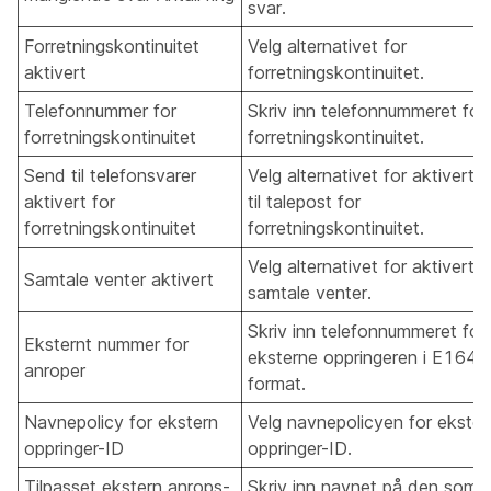
svar.
Forretningskontinuitet
Velg alternativet for
aktivert
forretningskontinuitet.
Telefonnummer for
Skriv inn telefonnummeret for
forretningskontinuitet
forretningskontinuitet.
Send til telefonsvarer
Velg alternativet for aktivert 
aktivert for
til talepost for
forretningskontinuitet
forretningskontinuitet.
Velg alternativet for aktivert
Samtale venter aktivert
samtale venter.
Skriv inn telefonnummeret for
Eksternt nummer for
eksterne oppringeren i E164-
anroper
format.
Navnepolicy for ekstern
Velg navnepolicyen for ekster
oppringer-ID
oppringer-ID.
Tilpasset ekstern anrops-
Skriv inn navnet på den som