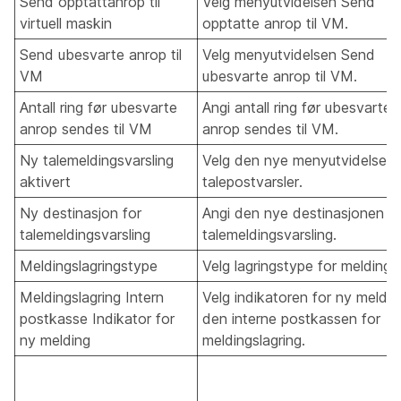
Send opptattanrop til
Velg menyutvidelsen Send
virtuell maskin
opptatte anrop til VM.
Send ubesvarte anrop til
Velg menyutvidelsen Send
VM
ubesvarte anrop til VM.
Antall ring før ubesvarte
Angi antall ring før ubesvarte
anrop sendes til VM
anrop sendes til VM.
Ny talemeldingsvarsling
Velg den nye menyutvidelsen 
aktivert
talepostvarsler.
Ny destinasjon for
Angi den nye destinasjonen fo
talemeldingsvarsling
talemeldingsvarsling.
Meldingslagringstype
Velg lagringstype for meldinger
Meldingslagring Intern
Velg indikatoren for ny melding
postkasse Indikator for
den interne postkassen for
ny melding
meldingslagring.