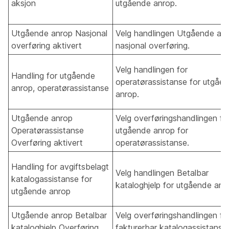
aksjon
utgående anrop.
Utgående anrop Nasjonal
Velg handlingen Utgående an
overføring aktivert
nasjonal overføring.
Velg handlingen for
Handling for utgående
operatørassistanse for utgåe
anrop, operatørassistanse
anrop.
Utgående anrop
Velg overføringshandlingen fo
Operatørassistanse
utgående anrop for
Overføring aktivert
operatørassistanse.
Handling for avgiftsbelagt
Velg handlingen Betalbar
katalogassistanse for
kataloghjelp for utgående anr
utgående anrop
Utgående anrop Betalbar
Velg overføringshandlingen fo
kataloghjelp Overføring
fakturerbar katalogassistanse 