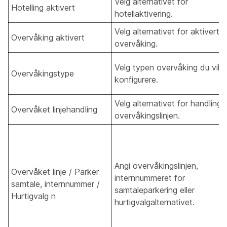
Velg alternativet for
Hotelling aktivert
hotellaktivering.
Velg alternativet for aktivert
Overvåking aktivert
overvåking.
Velg typen overvåking du vil
Overvåkingstype
konfigurere.
Velg alternativet for handling 
Overvåket linjehandling
overvåkingslinjen.
Angi overvåkingslinjen,
Overvåket linje / Parker
internnummeret for
samtale, internnummer /
samtaleparkering eller
Hurtigvalg n
hurtigvalgalternativet.