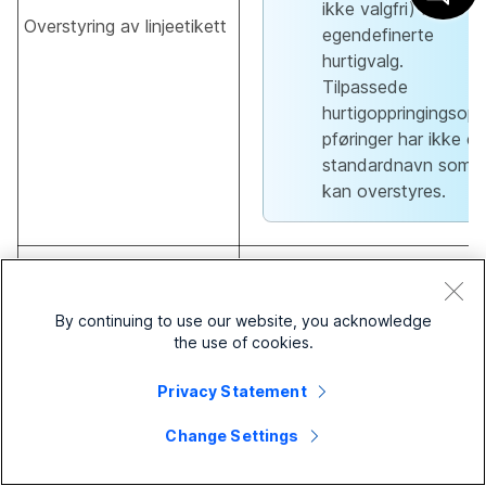
ikke valgfri) for
Overstyring av linjeetikett
egendefinerte
hurtigvalg.
Tilpassede
hurtigoppringingsop
pføringer har ikke et
standardnavn som
kan overstyres.
Brukes kun for egendefinerte
Tilpasset
hurtigvalg – dette er
hurtigvalgtelefonnummer
destinasjonsnummeret som sk
By continuing to use our website, you acknowledge
ringes.
the use of cookies.
Personvern Automatisk
Velg alternativet for privat
Privacy Statement
svartelefonoppringing
oppringing av internnummer fo
aktivert
automatisk svarperson.
Change Settings
Personvern Automatisk
Velg alternativet for personve