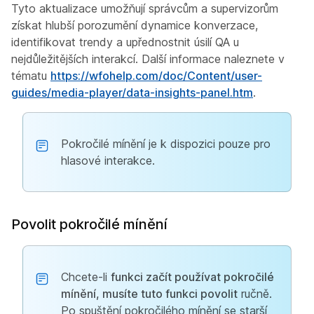
Tyto aktualizace umožňují správcům a supervizorům
získat hlubší porozumění dynamice konverzace,
identifikovat trendy a upřednostnit úsilí QA u
nejdůležitějších interakcí. Další informace naleznete v
tématu
https://wfohelp.com/doc/Content/user-
guides/media-player/data-insights-panel.htm
.
Pokročilé mínění je k dispozici pouze pro
hlasové interakce.
Povolit pokročilé mínění
Chcete-li
funkci začít používat pokročilé
mínění, musíte tuto funkci povolit
ručně.
Po spuštění pokročilého mínění se starší