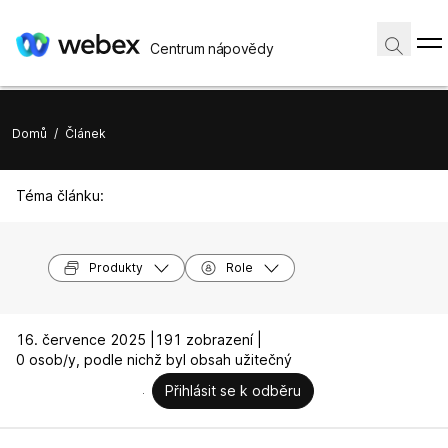
Centrum nápovědy
Domů
/
Článek
Téma článku:
Produkty
Role
16. července 2025 |
191 zobrazení |
0 osob/y, podle nichž byl obsah užitečný
Přihlásit se k odběru