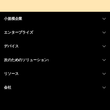
小規模企業
価格
エンタープライズ
Webex アプリ
Webex スイート
デバイス
Meetings
Calling
ヘッドセット
Calling
次のためのソリューション:
Meetings
カメラ
メッセージング
教育
メッセージング
リソース
Desk シリーズ
画面共有
ヘルスケア
Slido
ダウンロード
Room シリーズ
会社
行政
ウェビナー
テストミーティングに参加
Board シリーズ
Cisco
財務
Events
オンラインクラス
Phone シリーズ
サポートへお問い合わせ
スポーツとエンターテインメント
Contact Center