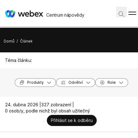
Centrum nápovědy
Domů
/
Článek
Téma článku:
Produkty
Odvětví
Role
24. dubna 2026 |
327 zobrazení |
0 osob/y, podle nichž byl obsah užitečný
Přihlásit se k odběru