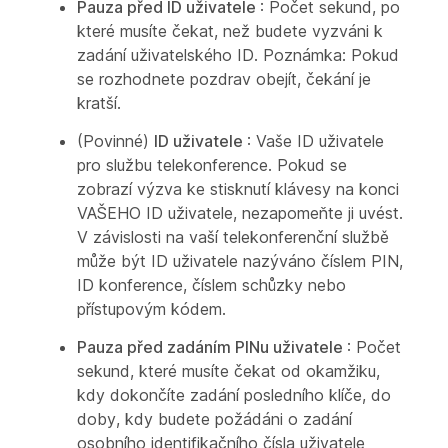
Pauza před ID uživatele
: Počet sekund, po
které musíte čekat, než budete vyzváni k
zadání uživatelského ID. Poznámka: Pokud
se rozhodnete pozdrav obejít, čekání je
kratší.
(Povinné)
ID uživatele
: Vaše ID uživatele
pro službu telekonference. Pokud se
zobrazí výzva ke stisknutí klávesy na konci
VAŠEHO ID uživatele, nezapomeňte ji uvést.
V závislosti na vaší telekonferenční službě
může být ID uživatele nazýváno číslem PIN,
ID konference, číslem schůzky nebo
přístupovým kódem.
Pauza před zadáním PINu uživatele
: Počet
sekund, které musíte čekat od okamžiku,
kdy dokončíte zadání posledního klíče, do
doby, kdy budete požádáni o zadání
osobního identifikačního čísla uživatele