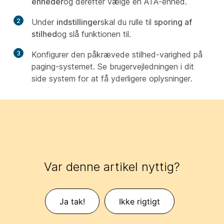
enheder
og derefter vælge en ATA-enhed.
2
Under
indstillinger
skal du rulle til
sporing af
stilhed
og slå funktionen til.
3
Konfigurer den påkrævede stilhed-varighed på
paging-systemet. Se brugervejledningen i dit
side system for at få yderligere oplysninger.
Var denne artikel nyttig?
Ja tak!
Ikke rigtigt