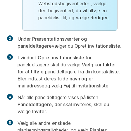
Webstedsbegivenheder , vælge
den begivenhed, du vil tilføje en
paneldelist til, og vælge
Rediger
.
Under
Præsentationsværter og
paneldeltagere
vælger du Opret
invitationsliste
.
I vinduet
Opret invitationsliste for
paneldeltagere skal du vælge
Vælg kontakter
for at tilføje
paneldeltagere fra din kontaktliste.
Eller indtast deres fulde
navn og
e-
mailadresse
og vælg Føj til
invitationsliste
.
Når alle paneldeltagere vises på listen
Paneldeltagere, der skal
inviteres, skal du
vælge
Inviter
.
Vælg alle andre ønskede
planlægningsmuligheder, og vælg
Planlæg