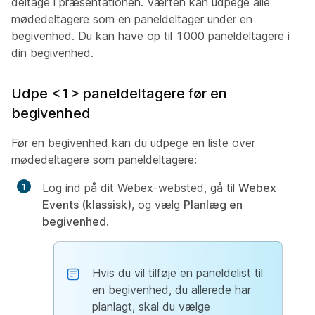
deltage i præsentationen. Værten kan udpege alle
mødedeltagere som en paneldeltager under en
begivenhed. Du kan have op til 1000 paneldeltagere i
din begivenhed.
Udpe <1> paneldeltagere før en
begivenhed
Før en begivenhed kan du udpege en liste over
mødedeltagere som paneldeltagere:
Log ind på dit Webex-websted, gå til
Webex
Events (klassisk)
, og vælg
Planlæg en
begivenhed
.
Hvis du vil tilføje en paneldelist til
en begivenhed, du allerede har
planlagt, skal du vælge