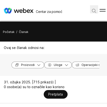
Centar za pomoć
Početak
/
Članak
Ovaj se članak odnosi na:
Proizvodi
Uloge
Operacijski susta
31. ožujka 2025. |
715 prikaz(i) |
0 osobe(a) su to označile kao korisno
Pretplata