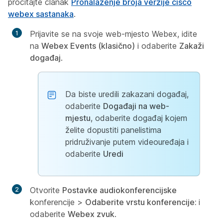
pročitajte članak
Pronalaženje broja verzije cisco
webex sastanaka
.
Prijavite se na svoje web-mjesto Webex, idite
na
Webex Events (klasično)
i odaberite
Zakaži
događaj
.
Da biste uredili zakazani događaj,
odaberite
Događaji na web-
mjestu
, odaberite događaj kojem
želite dopustiti panelistima
pridruživanje putem videouređaja i
odaberite
Uredi
Otvorite
Postavke audiokonferencijske
konferencije >
Odaberite vrstu konferencije:
i
odaberite
Webex zvuk
.