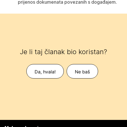
prijenos dokumenata povezanih s događajem
.
Je li taj članak bio koristan?
Da, hvala!
Ne baš