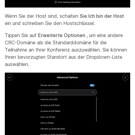
Wenn Sie der Host sind, schalten
Sie Ich bin der Host
ein und schreiben Sie den Hostschlüssel.
Tippen Sie auf
Erweiterte Optionen
, um eine andere
CRC-Domäne als die Standarddomäne für die
Teilnahme an Ihrer Konferenz auszuwählen. Sie können
Ihren bevorzugten Standort aus der Dropdown-Liste
auswählen.