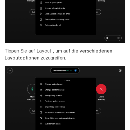
Tippen Sie auf Layout
, um auf die verschiedenen
Layoutoptionen
zuzugreifen.