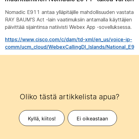
Nomadic E911 antaa ylläpitäjille mahdollisuuden vastata
RAY BAUM'S Act -lain vaatimuksiin antamalla käyttäjien
päivittää sijaintinsa natiivisti Webex App -sovelluksessa.
https://www.cisco.com/c/dam/td-xml/en_us/voice-ip-
comm/ucm_cloud/WebexCallingDI_Islands/National_E9
Oliko tästä artikkelista apua?
Kyllä, kiitos!
Ei oikeastaan