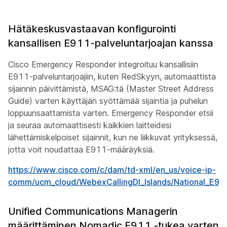
Hätäkeskusvastaavan konfigurointi
kansallisen E911-palveluntarjoajan kanssa
Cisco Emergency Responder integroituu kansallisiin
E911-palveluntarjoajiin, kuten RedSkyyn, automaattista
sijainnin päivittämistä, MSAG:tä (Master Street Address
Guide) varten käyttäjän syöttämää sijaintia ja puhelun
loppuunsaattamista varten. Emergency Responder etsii
ja seuraa automaattisesti kaikkien laitteidesi
lähettämiskelpoiset sijainnit, kun ne liikkuvat yrityksessä,
jotta voit noudattaa E911-määräyksiä.
https://www.cisco.com/c/dam/td-xml/en_us/voice-ip-
comm/ucm_cloud/WebexCallingDI_Islands/National_E911
Unified Communications Managerin
määrittäminen Nomadic E911 -tukea varten