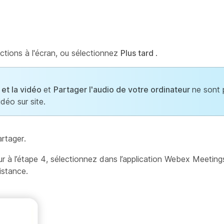
uctions à l'écran, ou sélectionnez
Plus tard
.
et la vidéo
et
Partager l'audio de votre ordinateur
ne sont 
déo sur site.
rtager.
ur à l’étape 4, sélectionnez dans l’application Webex Meetin
istance.