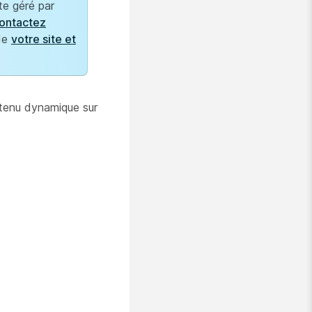
te géré par
ontactez
 de
votre site et
ntenu dynamique sur