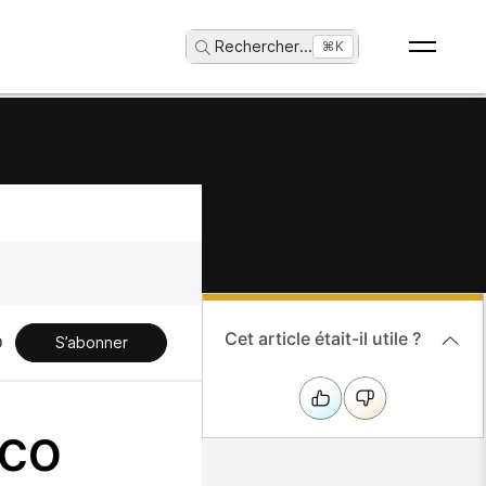
Rechercher
...
⌘K
Cet article était-il utile ?
S’abonner
sco