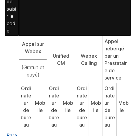
de
saisi
r le
cod
e.
Appel
Appel sur
hébergé
Webex
Unified
Webex
par un
CM
Calling
Prestatair
(Gratuit et
e de
payé)
service
Ordi
Ordi
Ordi
Ordi
nate
nate
nate
nate
ur
Mob
ur
Mob
ur
Mob
ur
Mob
de
ile
de
ile
de
ile
de
ile
bure
bure
bure
bure
au
au
au
au
Para