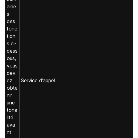
aine
s
des
fonc
tion
s ci-
dess
ous,
vous
dev
ez
Service d’appel
obte
nir
une
tona
lité
ava
nt