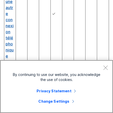
une
autr
e
✓
con
nexi
on
télé
pho
niqu
e
(Uni
fied
CM)
By continuing to use our website, you acknowledge
the use of cookies.
App
eler
Privacy Statement
au
trav
Change Settings
ail