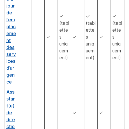
jour
de
✓
✓
✓
l’em
(tabl
(tabl
(tabl
plac
ette
ette
ette
eme
✓
s
✓
s
✓
s
nt
uniq
uniq
uniq
des
uem
uem
uem
serv
ent)
ent)
ent)
ices
d’ur
gen
ce
Assi
stan
t(e)
de
✓
✓
dire
ctio