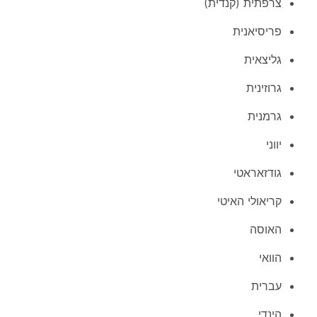
צרפתית (קנדית)
פריסיאנית
גליצאית
גרוזינית
גרמנית
יווני
גודזאראטי
קריאולי האיטי
האוסה
הוואי
עברית
הינדי