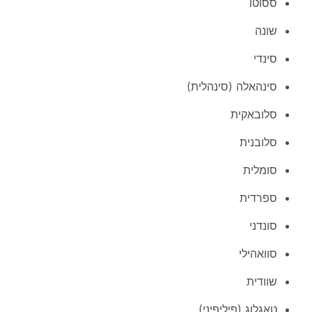
ססוטו
שונה
סינדי
סינהאלה (סינהלית)
סלובאקית
סלובנית
סומלית
ספרדית
סונדני
סוואהילי
שוודית
טאגלוג (פיליפיני)