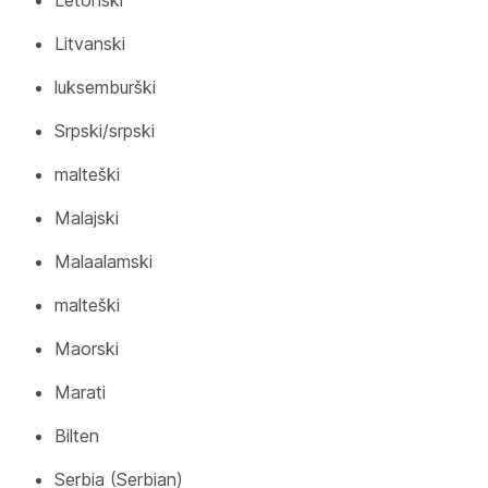
Letonski
Litvanski
luksemburški
Srpski/srpski
malteški
Malajski
Malaalamski
malteški
Maorski
Marati
Bilten
Serbia (Serbian)