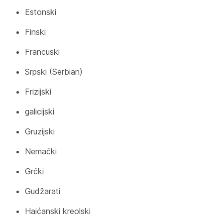
Estonski
Finski
Francuski
Srpski (Serbian)
Frizijski
galicijski
Gruzijski
Nemački
Grčki
Gudžarati
Haićanski kreolski