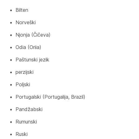
Bilten
Norveški
Njonja (Čičeva)
Odia (Oriia)
Paštunski jezik
perzijski
Poljski
Portugalski (Portugalija, Brazil)
Pandžabski
Rumunski
Ruski