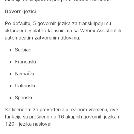
Govorni jezici
Po defaultu, 5 govornih jezika za transkripciju su
uključeni besplatno korisnicima sa Webex Assistant ili
automatskim zatvorenim titlovima:
Serbian
Francuski
Nemački
Italijanski
Španski
Sa licencom
za prevođenje u realnom vremenu, ove
funkcije su proširene na 16 ukupnih govornih jezika i
120+ jezika naslova: