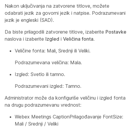
Nakon uključivanja na zatvorene titlove, možete
odabrati jezik za govorni jezik i natpise. Podrazumevani
jezik je engleski (SAD).
Da biste prilagodili zatvorene titlove, izaberite
Postavke
naslova i izaberite
Izgled
i
Veličina fonta
.
Veličine fonta: Mali, Srednji ili Veliki.
Podrazumevana veličina: Mala.
Izgled: Svetlo ili tamno.
Podrazumevani izgled: Tamno.
Administrator može da konfiguriše
veličinu i izgled fonta
na drugu podrazumevanu vrednost:
Webex Meetings CaptionPrilagođavanje FontSize:
Mali / Srednji / Veliki