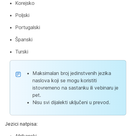
Korejsko
Poljski
Portugalski
Španski
Turski
Maksimalan broj jedinstvenih jezika
naslova koji se mogu koristiti
istovremeno na sastanku ili vebinaru je
pet.
Nisu svi dijalekti uključeni u prevod.
Jezici natpisa: