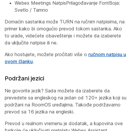
Webex Meetings NatpisPrilagođavanje FontBoja:
Svetlo / Tamno
Domaćin sastanka može TURN na ručnim natpisima, na
primer kako bi omogućio prevod tokom sastanka. Ako
to urade, videćete obaveštenje i možete da izaberete
da uključite natpise ili ne.
Ako hostujete, možete pročitati više o
ručnom natpisu u
ovom članku
.
Podržani jezici
Ne govorite jezik? Sada možete da izaberete da
prevedete sa engleskog na jedan od 120+ jezika koji su
podržani na RoomOS uređajima. Takođe podržavamo
prevod sa 16 jezika na engleski.
Prevod u realnom vremenu je dodatak, a kupovina ove
funkcije će uključivati pretplatu Webex Assistant.