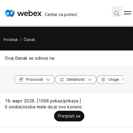
Centar za pomoć
Početak
/
Članak
Ovaj članak se odnosi na:
Proizvodi
Delatnosti
Uloge
19. март 2026. |
1006 prikaz/prikaza |
0 osobe/osoba misle da je ovo korisno
Pretplati se