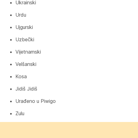
Ukrainski
Urdu
Ujgurski
Uzbečki
Vijetnamski
Velšanski
Kosa
Jidiš Jidiš
Urađeno u Piwigo
Zulu