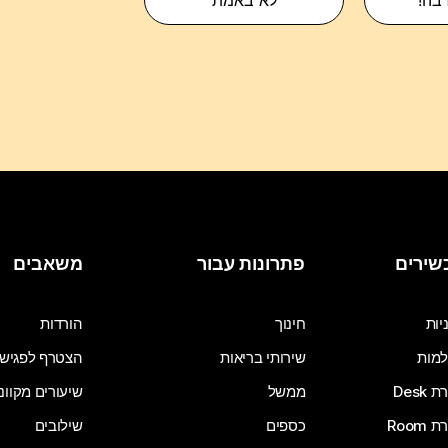
רבה!
לא באמת
שירים
פתרונות עבור
משאבים
יות
חינוך
הורדות
מות
שירותי בריאות
הצטרף לפגיש
Desk
ממשל
שיעורים מקוונ
Room
כספים
שילובים