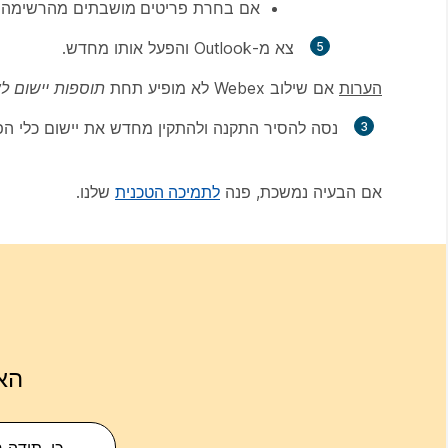
אם בחרת
פריטים מושבתים
מהרשימה 
צא מ-Outlook והפעל אותו מחדש.
הערות
אם שילוב Webex לא מופיע תחת
תוספות יישום ל
נסה להסיר התקנה ולהתקין מחדש את יישום כלי הפרודוקטיביות של Cisco Webex ולאחר 
אם הבעיה נמשכת, פנה
לתמיכה הטכנית
שלנו.
הא