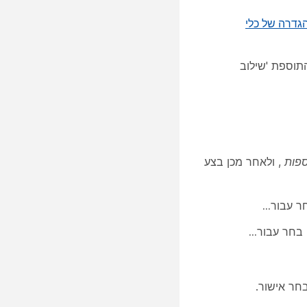
גדרה של כלי
יה של התוספת 'שילוב
פות
, ולאחר מכן בצע
חר
עבור...
 בחר
עבור...
חר
אישור
.