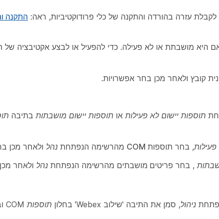
קבלת עזרה בהורדה והתקנה של כלי פרודוקטיביות, ראה:
התקנה וה
לה או אקטיבציה של התוספת 'שילוב Webex' אם היא מושבתת או לא פעילה. כדי להפעיל או לבצע אקטיבצ
קובץ
ולאחר מכן בחר
אפשרויות
.
תוספות יישום לא פעילות
או
תוספות יישום מושבתות
בתיבה
תוס
פעילות
, בחר
תוספות COM
מהרשימה הנפתחת
נהל
ולאחר מכן ב
ושבתות
, בחר
פריטים מושבתים
מהרשימה הנפתחת
נהל
ולאחר מכן
פתחת
ניהול
, סמן את התיבה 'שילוב Webex' בחלון
תוספות COM
וב