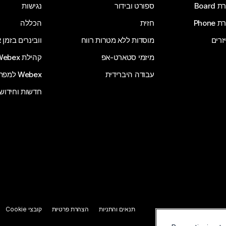
Board
ספורט ובידור
נגישות
Phone
חזית
הכללה
זרים
מוסדות ללא מטרות רווח
וובינרים בזמן
מיזמי סטארט-אפ
קהילת Webex
עבודה היברידית
Webex למפתחים
חדשות וחידוש
תנאים והתניות
הצהרת פרטיות
קובצי Cookie