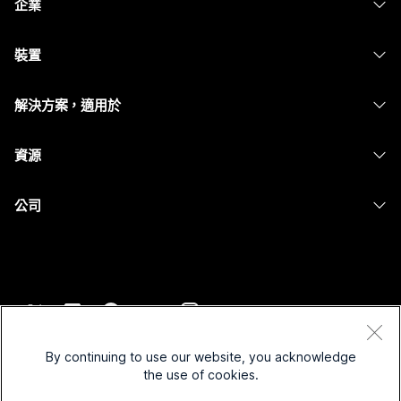
企業
Webex 應用程式
Webex Suite
裝置
Meetings
Calling
耳機
Calling
解決方案，適用於
Meetings
攝影機
Messaging
教育
Messaging
資源
Desk 系列
螢幕共用
醫療保健
Slido
下載
Room 系列
公司
政府
Webinars
加入測驗會議
Board 系列
Cisco
財務
Events
線上課程
電話系列
聯絡技術支援
運動與娛樂
Contact Center
整合
配件
聯絡銷售人員
前線
CPaaS
協助工具
條款和條件
Webex 部落格
非營利
安全性
By continuing to use our website, you acknowledge
包容性
隱私權聲明
the use of cookies.
Webex 思想領導力
啟動
Control Hub
Cookie
即時和隨選網路研討會