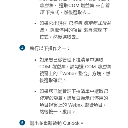
增益集
， 選取
COM 增益集
來自
管
理
下拉式，然後選取
去...
如果它出現在
已停用 應用程式增益
集
， 選取
停用的項目
來自
管理
下
拉式，然後選取
去...
執行以下操作之一：
如果您已從
管理
下拉清單中選取
COM 增益集
，請勾選
COM 增益集
視窗上的「Webex 整合」方塊，然
後選取
確定
。
如果您已從
管理
下拉清單中選取
已
停用的項目
，請反白顯示
已停用的
項目
視窗上的
Webex 整合
項目，
然後按一下
啟用
。
退出並重新啟動 Outlook。