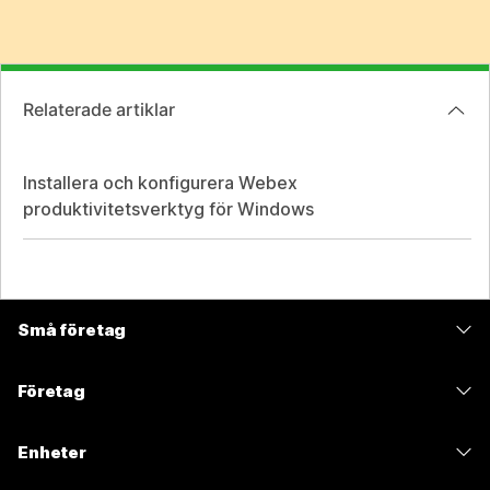
Relaterade artiklar
Installera och konfigurera Webex
produktivitetsverktyg för Windows
Små företag
Prissättning
Företag
Webex-appen
Webex Suite
Enheter
Möten
Calling