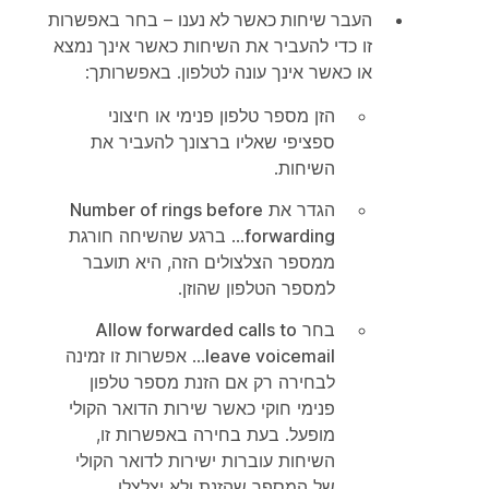
העבר שיחות כאשר לא נענו
– בחר באפשרות
זו כדי להעביר את השיחות כאשר אינך נמצא
או כאשר אינך עונה לטלפון. באפשרותך:
הזן מספר טלפון פנימי או חיצוני
ספציפי שאליו ברצונך להעביר את
השיחות.
הגדר את
Number of rings before
forwarding
... ברגע שהשיחה חורגת
ממספר הצלצולים הזה, היא תועבר
למספר הטלפון שהוזן.
בחר
Allow forwarded calls to
leave voicemail
... אפשרות זו זמינה
לבחירה רק אם הזנת מספר טלפון
פנימי חוקי כאשר שירות הדואר הקולי
מופעל. בעת בחירה באפשרות זו,
השיחות עוברות ישירות לדואר הקולי
של המספר שהזנת ולא יצלצלו