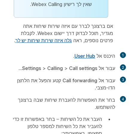
שאין לך רישיון Webex Calling.
אם ברצונך לברר עם איזה שירות שיחות אתה
מגדיר, תוכל לבדוק דרך יישום Webex. לקבלת
פרטים נוספים, ראה
גלה איזה שירות שיחות יש לך
.
1
היכנס אל
User Hub
.
2
עבור אל
Call settings
>
Calling
>
Settings
...
3
עבור אל
Call forwarding
קטע והפעל את הלחצן
הדו-מצבי.
4
בחר את האפשרות להעברת שיחות שבה ברצונך
להשתמש.
העבר את כל השיחות
– בחר באפשרות זו כדי
להעביר את כל השיחות למספר טלפון
ספציפי. באפשרותך: