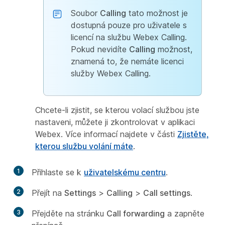
Soubor
Calling
tato možnost je
dostupná pouze pro uživatele s
licencí na službu Webex Calling.
Pokud nevidíte
Calling
možnost,
znamená to, že nemáte licenci
služby Webex Calling.
Chcete-li zjistit, se kterou volací službou jste
nastaveni, můžete ji zkontrolovat v aplikaci
Webex. Více informací najdete v části
Zjistěte,
kterou službu volání máte
.
1
Přihlaste se k
uživatelskému centru
.
2
Přejít na
Settings
>
Calling
>
Call settings
.
3
Přejděte na stránku
Call forwarding
a zapněte