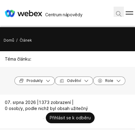
Centrum nápovědy
Domů
/
Článek
Téma článku:
Produkty
Odvětví
Role
07. srpna 2026 |
1373 zobrazení |
0 osob/y, podle nichž byl obsah užitečný
Přihlásit se k odběru