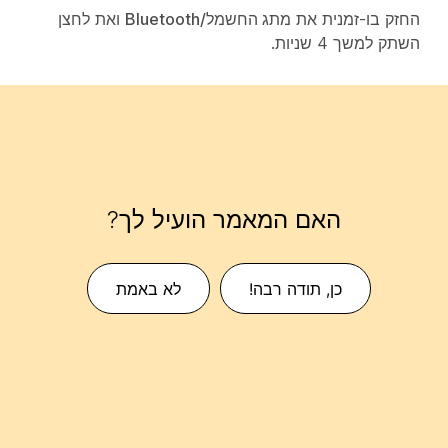
החזק בו-זמנית את
מתג החשמל/Bluetooth
ואת לחצן
השתק
למשך 4 שניות.
האם המאמר הועיל לך?
כן, תודה רבה!
לא באמת