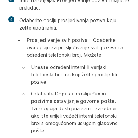
Idite na odjeljak
Prosljeđivanje poziva
i uključite
prekidač.
4
Odaberite opciju prosljeđivanja poziva koju
želite upotrijebiti.
Prosljeđivanje svih poziva
– Odaberite
ovu opciju za prosljeđivanje svih poziva na
određeni telefonski broj. Možete:
Unesite određeni interni ili vanjski
telefonski broj na koji želite proslijediti
pozive.
Odaberite
Dopusti proslijeđenim
pozivima ostavljanje govorne pošte
.
Ta je opcija dostupna samo za odabir
ako ste unijeli važeći interni telefonski
broj s omogućenom uslugom glasovne
pošte.