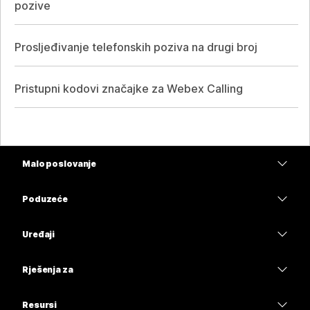
pozive
Prosljeđivanje telefonskih poziva na drugi broj
Pristupni kodovi značajke za Webex Calling
Malo poslovanje
Cijene
Poduzeće
Aplikacija Webex
Webex Suite
Uređaji
Sastanci
Calling
Slušalice
Calling
Rješenja za
Sastanci
Kamere
Obrazovanje
Poruke
Poruke
Resursi