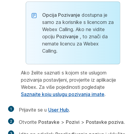
Opcija Pozivanje
dostupna je
samo za korisnike s licencom za
Webex Calling. Ako ne vidite
opciju
Pozivanje
, to znači da
nemate licencu za Webex
Calling.
Ako želite saznati s kojom ste uslugom
pozivanja postavljeni, provjerite iz aplikacije
Webex. Za više pojedinosti pogledajte
Saznajte koju uslugu pozivanja imate
.
1
Prijavite se u
User Hub
.
2
Otvorite
Postavke
>
Pozivi
>
Postavke poziva
.
3