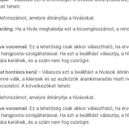
et teheti:
efonszámot, amelyre átirányítja a hívásokat.
arding
. Ha a hívás meghaladja ezt a kicsengésszámot, a rends
ave voicemail
. Ez a lehetőség csak akkor választható, ha ér
angposta-szolgáltatással. Ha ezt a beállítást választja, a h
ra kerülnek, és a szám nem fog csörögni.
lat bontásra kerül
– Válassza ezt a beállítást a hívások átirán
lenné válik, a kliensek és az eszközök áramkimaradás miatt 
pcsolatot. A következőket teheti:
efonszámot, amelyre átirányítja a hívásokat.
ave voicemail
. Ez a lehetőség csak akkor választható, ha ér
angposta-szolgáltatással. Ha ezt a beállítást választja, a h
ra kerülnek, és a szám nem fog csörögni.