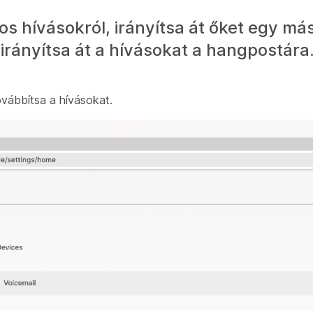
s hívásokról, irányítsa át őket egy má
rányítsa át a hívásokat a hangpostára
továbbítsa a hívásokat.