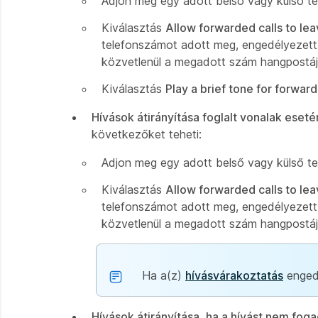
Adjon meg egy adott belső vagy külső tel
Kiválasztás
Allow forwarded calls to le
telefonszámot adott meg, engedélyezett h
közvetlenül a megadott szám hangpostájá
Kiválasztás
Play a brief tone for forward
Hívások átirányítása foglalt vonalak eseté
következőket teheti:
Adjon meg egy adott belső vagy külső tel
Kiválasztás
Allow forwarded calls to le
telefonszámot adott meg, engedélyezett h
közvetlenül a megadott szám hangpostájá
Ha a(z)
hívásvárakoztatás
engedé
Hívások átirányítása, ha a hívást nem foga