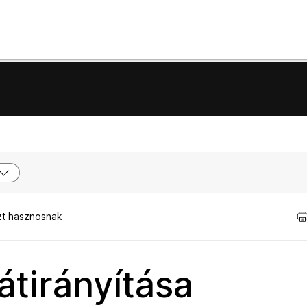
zt hasznosnak
átirányítása