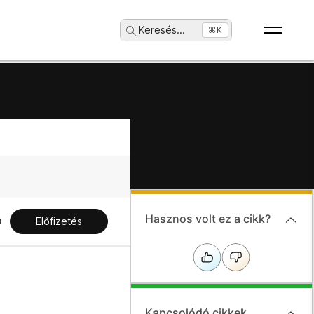
Keresés
...
⌘K
Hasznos volt ez a cikk?
Előfizetés
Kapcsolódó cikkek