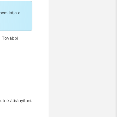
nem látja a
l. További
tné átirányítani.