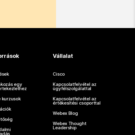
orrások
Vállalat
tések
Cisco
akozás egy
Kapcsolatfelvétel az
értekezlethez
ügyfélszolgálattal
e kurzusok
Kapcsolatfelvétel az
értékesítési csoporttal
rációk
Webex Blog
etőség
Webex Thought
Leadership
dalmi
adás