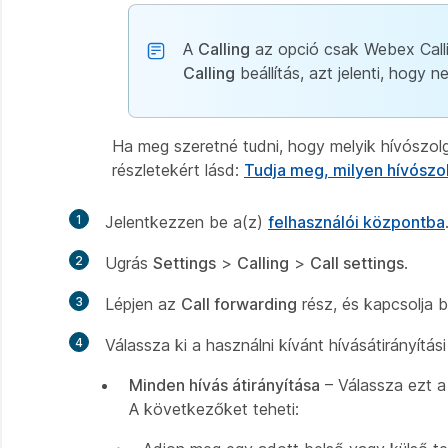
A
Calling
az opció csak Webex Calli
Calling
beállítás, azt jelenti, hogy 
Ha meg szeretné tudni, hogy melyik hívószolg
részletekért lásd:
Tudja meg, milyen hívószol
1
Jelentkezzen be a(z)
felhasználói központba
2
Ugrás
Settings
>
Calling
>
Call settings
.
3
Lépjen az
Call forwarding
rész, és kapcsolja b
4
Válassza ki a használni kívánt hívásátirányítási
Minden hívás átirányítása
– Válassza ezt a 
A következőket teheti: