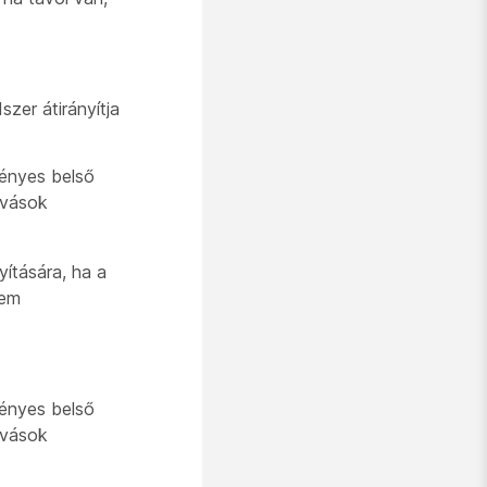
zer átirányítja
vényes belső
ívások
yítására, ha a
nem
vényes belső
ívások