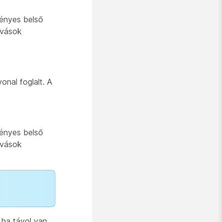
vényes belső
ívások
onal foglalt. A
vényes belső
ívások
 ha távol van,