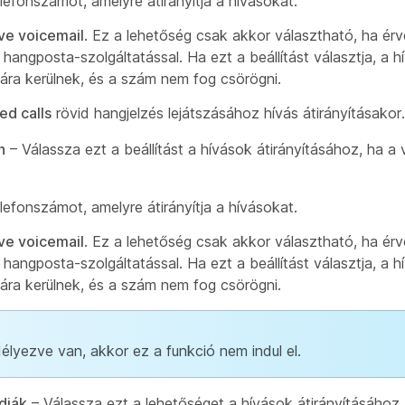
efonszámot, amelyre átirányítja a hívásokat.
ave voicemail
. Ez a lehetőség csak akkor választható, ha ér
angposta-szolgáltatással. Ha ezt a beállítást választja, a h
ra kerülnek, és a szám nem fog csörögni.
ed calls
rövid hangjelzés lejátszásához hívás átirányításakor.
n
– Válassza ezt a beállítást a hívások átirányításához, ha a v
efonszámot, amelyre átirányítja a hívásokat.
ave voicemail
. Ez a lehetőség csak akkor választható, ha ér
angposta-szolgáltatással. Ha ezt a beállítást választja, a h
ra kerülnek, és a szám nem fog csörögni.
lyezve van, akkor ez a funkció nem indul el.
dják
– Válassza ezt a lehetőséget a hívások átirányításához,