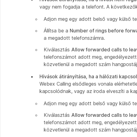
vagy nem fogadja a telefont. A következők
Adjon meg egy adott belső vagy külső tel
Állítsa be a
Number of rings before forw
a megadott telefonszámra.
Kiválasztás
Allow forwarded calls to le
telefonszámot adott meg, engedélyezett h
közvetlenül a megadott szám hangpostájá
Hívások átirányítása, ha a hálózati kapcso
Webex Calling elsődleges vonala elérhetet
kapcsolódnak, vagy az iroda elveszíti a ka
Adjon meg egy adott belső vagy külső tel
Kiválasztás
Allow forwarded calls to le
telefonszámot adott meg, engedélyezett h
közvetlenül a megadott szám hangpostájá