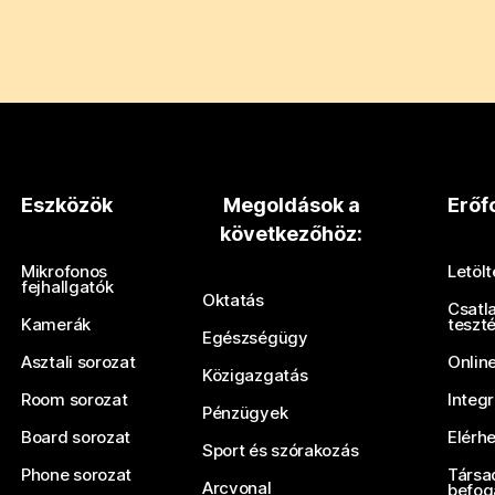
Eszközök
Megoldások a
Erőf
következőhöz:
Mikrofonos
Letöl
fejhallgatók
Oktatás
Csatl
Kamerák
teszt
Egészségügy
Asztali sorozat
Onlin
Közigazgatás
Room sorozat
Integ
Pénzügyek
Board sorozat
Elérh
Sport és szórakozás
Phone sorozat
Társa
Arcvonal
befog