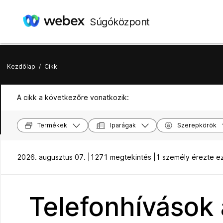
Súgóközpont
Kezdőlap
/
Cikk
A cikk a következőre vonatkozik:
Termékek
Iparágak
Szerepkörök
2026. augusztus 07. |
1271 megtekintés |
1 személy érezte e
Telefonhívások 