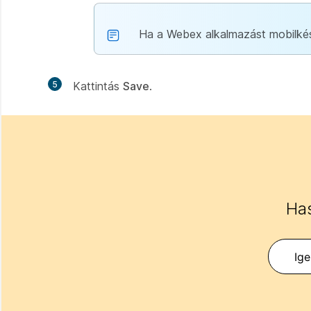
Ha a Webex alkalmazást mobilkés
5
Kattintás
Save
.
Has
Ig