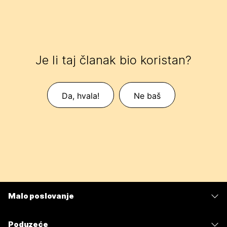
Je li taj članak bio koristan?
Da, hvala!
Ne baš
Malo poslovanje
Cijene
Poduzeće