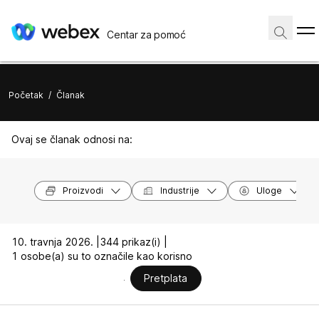
Centar za pomoć
Početak
/
Članak
Ovaj se članak odnosi na:
Proizvodi
Industrije
Uloge
10. travnja 2026. |
344 prikaz(i) |
1 osobe(a) su to označile kao korisno
Pretplata