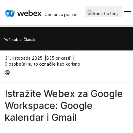
Centar za pomoć
Početak
/
Članak
31. listopada 2025. |
835 prikaz(i) |
0 osobe(a) su to označile kao korisno
Istražite Webex za Google
Workspace: Google
kalendar i Gmail