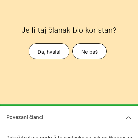
Je li taj članak bio koristan?
Da, hvala!
Ne baš
Povezani članci
Zakažite ili se pridružite sastanku uz uslugu Webex za