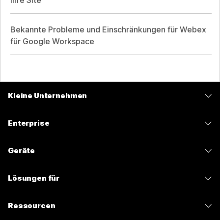
Ihre Site
Bekannte Probleme und Einschränkungen für Webex
für Google Workspace
Kleine Unternehmen
Preise
Enterprise
Webex-App
Webex Suite
Geräte
Meetings
Calling
Headsets
Calling
Lösungen für
Meetings
Kameras
Nachrichten
Bildung
Nachrichten
Ressourcen
Tisch-Serie
Teilen von Bildschirminhalten
Gesundheitswesen
Slido