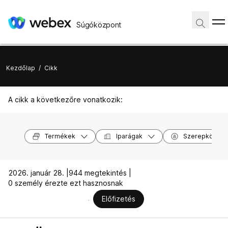
Súgóközpont
Kezdőlap
/
Cikk
A cikk a következőre vonatkozik:
Termékek
Iparágak
Szerepkörök
2026. január 28. |
944 megtekintés |
0 személy érezte ezt hasznosnak
Előfizetés