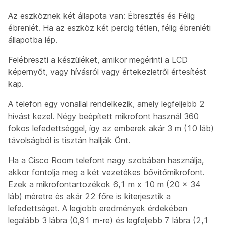
Az eszköznek két állapota van: Ébresztés és Félig
ébrenlét. Ha az eszköz két percig tétlen, félig ébrenléti
állapotba lép.
Felébreszti a készüléket, amikor megérinti a LCD
képernyőt, vagy hívásról vagy értekezletről értesítést
kap.
A telefon egy vonallal rendelkezik, amely legfeljebb 2
hívást kezel. Négy beépített mikrofont használ 360
fokos lefedettséggel, így az emberek akár 3 m (10 láb)
távolságból is tisztán hallják Önt.
Ha a Cisco Room telefont nagy szobában használja,
akkor fontolja meg a két vezetékes bővítőmikrofont.
Ezek a mikrofontartozékok 6,1 m x 10 m (20 x 34
láb) méretre és akár 22 főre is kiterjesztik a
lefedettséget. A legjobb eredmények érdekében
legalább 3 lábra (0,91 m-re) és legfeljebb 7 lábra (2,1